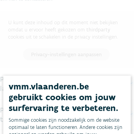
U kunt deze inhoud op dit moment niet bekijken
omdat u ervoor heeft gekozen om
thirdparty
cookies uit te schakelen in de privacy instellingen.
Privacy-instellingen aanpassen
Projecten met een regenwateropvang
vmm.vlaanderen.be
lager dan 300 m³
gebruikt cookies om jouw
surfervaring te verbeteren.
Projecten met een regenwateropvang
tussen 300 en 1.000 m³
Sommige cookies zijn noodzakelijk om de website
optimaal te laten functioneren. Andere cookies zijn