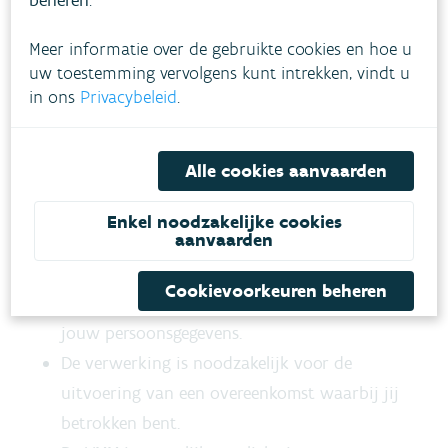
beheren
.
verplichting van de VMM om je persoonsgegevens
te verwerken.
Meer informatie over de gebruikte cookies en hoe u
uw toestemming vervolgens kunt intrekken, vindt u
in ons
Privacybeleid
.
De AVG geeft zes verwerkingsgronden die de
verwerking van jouw persoonsgegevens door
VMM als overheidsdienst rechtvaardigen. Bij elke
Alle cookies aanvaarden
verwerking van persoonsgegevens moet ten
minste één van deze gronden van toepassing
Enkel noodzakelijke cookies
aanvaarden
zijn.
Cookievoorkeuren beheren
Jij geeft toestemming voor de verwerking van
jouw persoonsgegevens.
De verwerking is noodzakelijk voor de
uitvoering van een overeenkomst waarbij jij
betrokken bent.