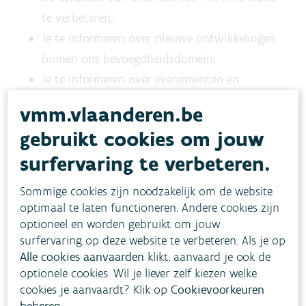
te verbeteren;
Je te informeren over nieuwe ontwikkelingen
binnen ons bevoegdheidsdomein;
Je te informeren over evenementen en
studiedagen die we organiseren;
vmm.vlaanderen.be
gebruikt cookies om jouw
Deze verwerkingsdoelstellingen zijn
gerechtvaardigd door de toestemming die jij
surfervaring te verbeteren.
geeft om jouw persoonsgegevens te verwerken.
Sommige cookies zijn noodzakelijk om de website
optimaal te laten functioneren. Andere cookies zijn
Te voldoen aan onze wettelijk en/of decretaal
optioneel en worden gebruikt om jouw
opgelegde taken en bevoegdheden.
surfervaring op deze website te verbeteren. Als je op
Alle cookies aanvaarden
klikt, aanvaard je ook de
optionele cookies. Wil je liever zelf kiezen welke
Bovenvermelde verwerkingsdoeleinde is in dit
cookies je aanvaardt? Klik op
Cookievoorkeuren
geval gerechtvaardigd door een wettelijke