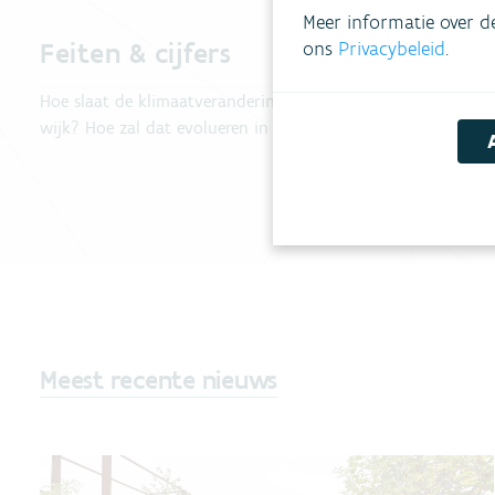
Meer informatie over d
Feiten & cijfers
ons
Privacybeleid
.
Hoe slaat de klimaatverandering toe in jouw gemeente of
wijk? Hoe zal dat evolueren in Vlaanderen?
Meest recente nieuws