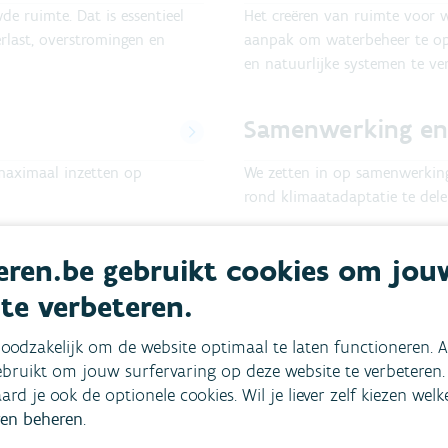
e ruimte. Dat is essentieel
Het creëren van ruimte voor 
last, overstromingen en
aanpak om waterbeheer te opt
en natuurlijke systemen te ver
Samenwerking en
maximaal inzetten op
We zetten in op samenwerking
rond klimaatadaptatie te dele
ren.be gebruikt cookies om jou
 te verbeteren.
oodzakelijk om de website optimaal te laten functioneren. A
bruikt om jouw surfervaring op deze website te verbeteren.
aard je ook de optionele cookies. Wil je liever zelf kiezen wel
en beheren
.