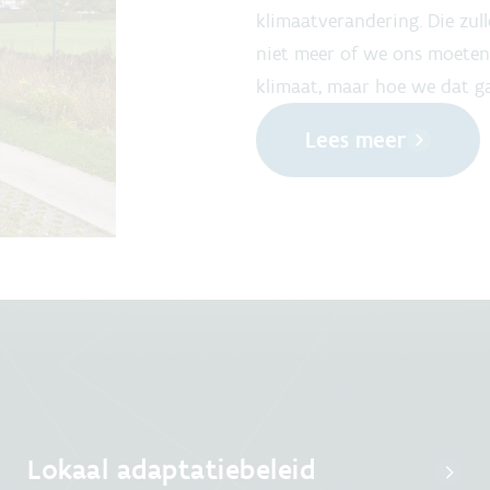
klimaatverandering. Die zul
niet meer of we ons moeten
klimaat, maar hoe we dat g
Lees meer
Lokaal adaptatiebeleid