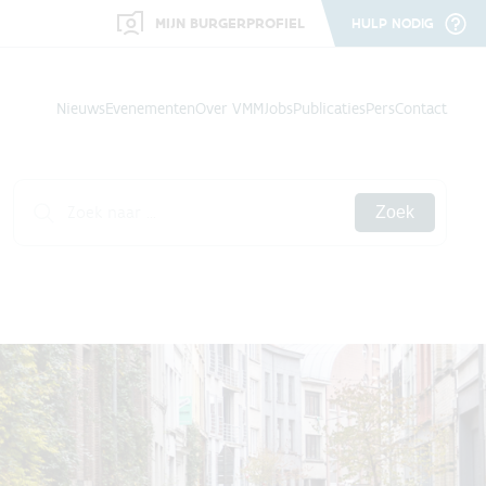
MIJN BURGERPROFIEL
HULP NODIG
Nieuws
Evenementen
Over VMM
Jobs
Publicaties
Pers
Contact
Zoek