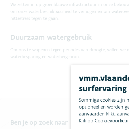
We zetten in op groenblauwe infrastructuur in onze bebouwd
om onze waterbeschikbaarheid te verhogen en om waterover
hittestress tegen te gaan.
Duurzaam watergebruik
Om ons te wapenen tegen periodes van droogte, willen we 
waterbesparing en waterhergebruik.
vmm.vlaande
surfervaring
Sommige cookies zijn n
optioneel en worden ge
aanvaarden
klikt, aanv
Klik op
Cookievoorkeur
Ben je op zoek naar