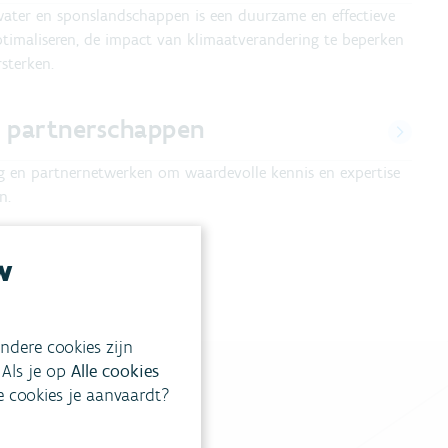
water en sponslandschappen is een duurzame en effectieve
imaliseren, de impact van klimaatverandering te beperken
sterken.
 partnerschappen
 en partnernetwerken om waardevolle kennis en expertise
n.
w
ndere cookies zijn
 Als je op
Alle cookies
ke cookies je aanvaardt?