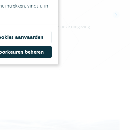
 intrekken, vindt u in
Projecten
Overzicht van projecten die onze omgeving
klimaatbestendiger maken
ookies aanvaarden
oorkeuren beheren