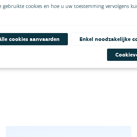
e gebruikte cookies en hoe u uw toestemming vervolgens kunt
Diensten & producten
Lokaal klimaatadaptatieadvies, tools Klimaatportaal
(IMPACT-, PROJECT- & PLAN-tool) ...
Alle cookies aanvaarden
Enkel noodzakelijke c
Cookiev