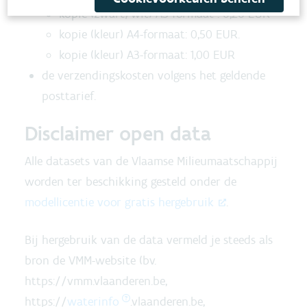
kopie (zwart/wit) A3-formaat : 0,20 EUR
kopie (kleur) A4-formaat: 0,50 EUR.
kopie (kleur) A3-formaat: 1,00 EUR
de verzendingskosten volgens het geldende
posttarief.
Disclaimer open data
Alle datasets van de Vlaamse Milieumaatschappij
worden ter beschikking gesteld onder de
modellicentie voor gratis hergebruik
.
Bij hergebruik van de data vermeld je steeds als
bron de VMM-website (bv.
https://vmm.vlaanderen.be,
https://
waterinfo
.vlaanderen.be,