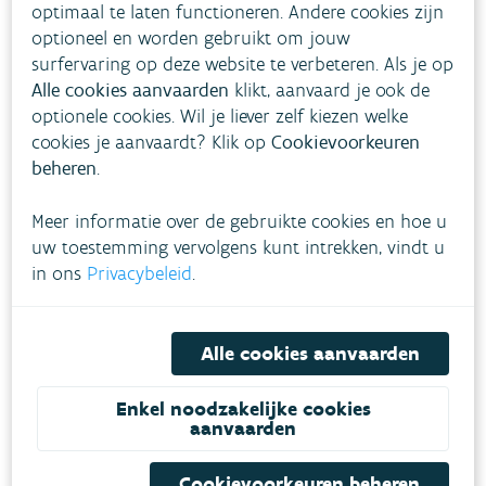
optimaal te laten functioneren. Andere cookies zijn
De Vlaamse Milieumaatschappij is niet
optioneel en worden gebruikt om jouw
verantwoordelijk voor de meningen geuit door
surfervaring op deze website te verbeteren. Als je op
Alle cookies aanvaarden
klikt, aanvaard je ook de
anderen dan haar personeelsleden in
optionele cookies. Wil je liever zelf kiezen welke
discussiegroepen, informatiegroepen, forums en
cookies je aanvaardt? Klik op
Cookievoorkeuren
dergelijke.
beheren
.
Als je een afschrift wenst van de rapporten of
Meer informatie over de gebruikte cookies en hoe u
uw toestemming vervolgens kunt intrekken, vindt u
andere informatie ter beschikking op deze
in ons
Privacybeleid
.
website op een papieren drager, kan je dit
aanvragen via
info@vmm.be
.
Je betaalt daarvoor een
retributie
volgens deze
Alle cookies aanvaarden
tarieven:
Enkel noodzakelijke cookies
aanvaarden
de kost voor het verschaffen van de kopie:
kopie (zwart/wit) A4-formaat : 0,10 EUR
Cookievoorkeuren beheren