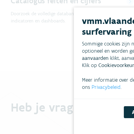
Catalogus feiten en cijfers
Doorzoek de volledige databank van kaarten, datasets,
vmm.vlaande
indicatoren en dashboards.
surfervaring
Sommige cookies zijn n
optioneel en worden ge
aanvaarden
klikt, aanv
Klik op
Cookievoorkeur
Meer informatie over d
ons
Privacybeleid
.
Heb je vragen?