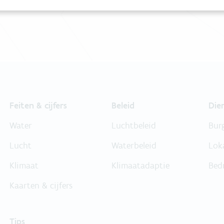
Bel gratis 1700
Feiten & cijfers
Beleid
Die
Water
Luchtbeleid
Bur
Lucht
Waterbeleid
Lok
Klimaat
Klimaatadaptie
Bed
Kaarten & cijfers
Tips