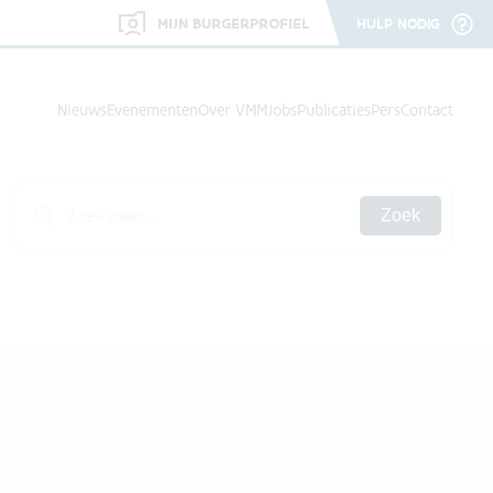
MIJN BURGERPROFIEL
HULP NODIG
Nieuws
Evenementen
Over VMM
Jobs
Publicaties
Pers
Contact
Zoek