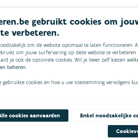
ren.be gebruikt cookies om jou
 te verbeteren.
oodzakelijk om de website optimaal te laten functioneren. A
bruikt om jouw surfervaring op deze website te verbeteren.
aard je ook de optionele cookies. Wil je liever zelf kiezen wel
en beheren
.
e gebruikte cookies en hoe u uw toestemming vervolgens kunt
mees
Bekijk het overzicht van
Alle cookies aanvaarden
Enkel noodzakelijke c
Niet gevonden wat je zocht?
Cookiev