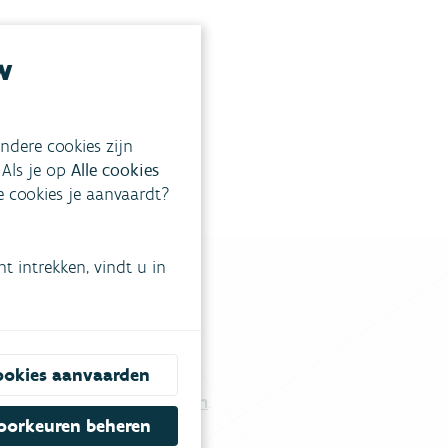
w
ndere cookies zijn
 Als je op
Alle cookies
ke cookies je aanvaardt?
 intrekken, vindt u in
tgestelde vragen
.
ookies aanvaarden
Vul ons contactformulier in
.
oorkeuren beheren