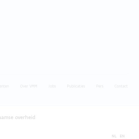
enten
Over VMM
Jobs
Publicaties
Pers
Contact
laamse overheid
NL
EN