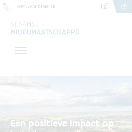
VMM.VLAANDEREN.BE
VLAAMSE
MILIEUMAATSCHAPPIJ
Een positieve impact op