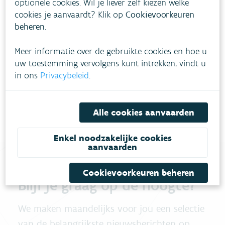
optionele cookies. Wil je liever zelf kiezen welke
Drie waterbuffers wapenen Voeren
cookies je aanvaardt? Klik op
Cookievoorkeuren
verder tegen waterellende
beheren
.
Meer informatie over de gebruikte cookies en hoe u
uw toestemming vervolgens kunt intrekken, vindt u
in ons
Privacybeleid
.
Bekijk alle nieuws
Alle cookies aanvaarden
Enkel noodzakelijke cookies
aanvaarden
Cookievoorkeuren beheren
Blijf je graag op de hoogte?
We maken maandelijks voor jou een selectie
van de belangrijkste nieuwsberichten op