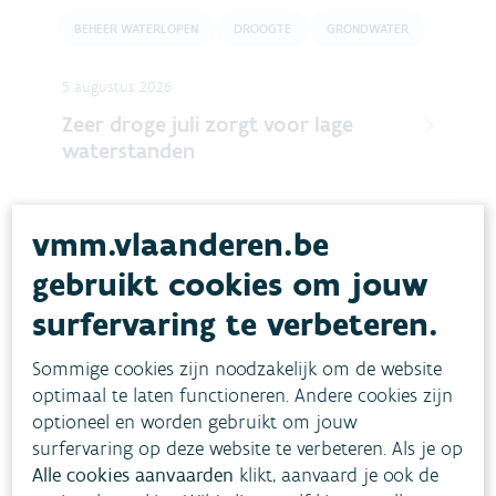
BEHEER WATERLOPEN
DROOGTE
GRONDWATER
5 augustus 2026
Zeer droge juli zorgt voor lage
waterstanden
3 augustus 2026
vmm.vlaanderen.be
Start herinrichting Melsterbeek en
gebruikt cookies om jouw
Galgestraat in Geetbets
surfervaring te verbeteren.
16 juli 2026
Sommige cookies zijn noodzakelijk om de website
optimaal te laten functioneren. Andere cookies zijn
Code oranje voor droogte
optioneel en worden gebruikt om jouw
surfervaring op deze website te verbeteren. Als je op
Alle cookies aanvaarden
klikt, aanvaard je ook de
13 juli 2026