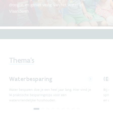
droogte, en geniet veilig van het water in
Vlaanderen.
Thema's
Waterbesparing
(Er
Water besparen doe je een heel jaar lang. Hier vind je
Bij dr
14 praktische besparingstips voor een
spring
watervriendelijke huishouden.
en ont