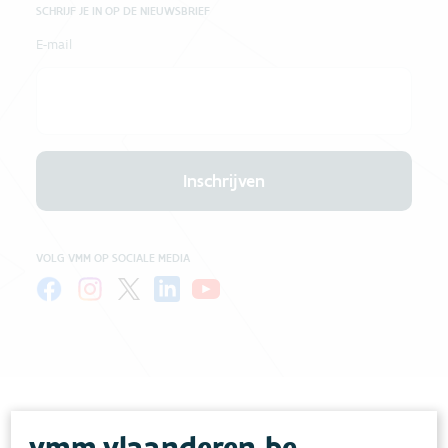
SCHRIJF JE IN OP DE NIEUWSBRIEF
E-mail
Inschrijven
VOLG VMM OP SOCIALE MEDIA
vmm.vlaanderen.be