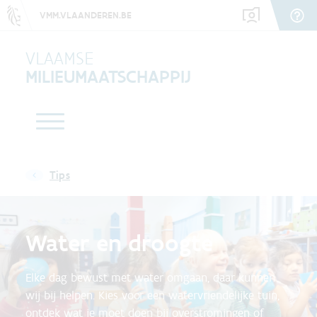
VMM.VLAANDEREN.BE
VLAAMSE
MILIEUMAATSCHAPPIJ
Tips
Water en droogte
Elke dag bewust met water omgaan, daar kunnen
wij bij helpen. Kies voor een watervriendelijke tuin,
ontdek wat je moet doen bij overstromingen of