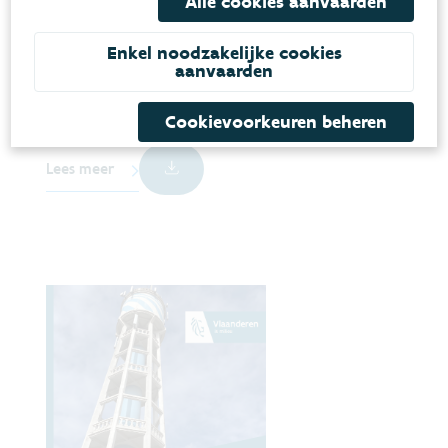
Alle cookies aanvaarden
verbouwen
Hoe pak je water in en rond de woning aan? Wat
Enkel noodzakelijke cookies
zijn de technische voorschriften en aanbevelingen?
aanvaarden
DRINKWATER
GRONDWATER
OVERSTROMINGEN
Cookievoorkeuren beheren
RIOLERING EN WATERZUIVERING
Lees meer