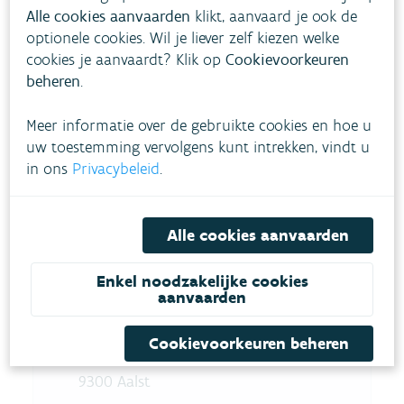
Alle cookies aanvaarden
klikt, aanvaard je ook de
optionele cookies. Wil je liever zelf kiezen welke
cookies je aanvaardt? Klik op
Cookievoorkeuren
beheren
.
Meer informatie over de gebruikte cookies en hoe u
uw toestemming vervolgens kunt intrekken, vindt u
Vlaamse
in ons
Privacybeleid
.
Milieumaatschap
pij
Alle cookies aanvaarden
Postadres: Koning Albert II-
Enkel noodzakelijke cookies
laan 15 bus 470, 1210 Brussel
aanvaarden
- Maatschappelijke zetel:
Cookievoorkeuren beheren
Dokter De Moorstraat 24-26,
9300 Aalst