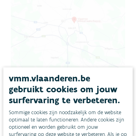
vmm.vlaanderen.be
Adressen
gebruikt cookies om jouw
surfervaring te verbeteren.
Waar vind je de vestigingen van de VMM en hoe kan je
ons het vlotst bereiken?
Sommige cookies zijn noodzakelijk om de website
optimaal te laten functioneren. Andere cookies zijn
Lees meer
optioneel en worden gebruikt om jouw
surfervaring op deze website te verbeteren. Als je op