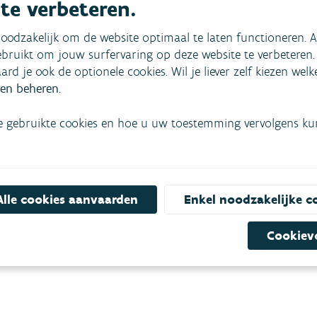
 te verbeteren.
taris ...
waterverbruikscijfers, evolutie
drinkwaterkwaliteit en
oodzakelijk om de website optimaal te laten functioneren. A
kraanwaterproductie, toestan
bruikt om jouw surfervaring op deze website te verbeteren.
waterarmoede ...
aard je ook de optionele cookies. Wil je liever zelf kiezen wel
en beheren
.
actuur
Zwemwater
e gebruikte cookies en hoe u uw toestemming vervolgens kunt
sten voor productie, levering,
Actuele zwemwaterkwaliteit a
ivering, waterarmoede ...
en in het binnenland (zwem- 
recreatievijvers) en trends en 
de voorbije jaren.
Alle cookies aanvaarden
Enkel noodzakelijke c
Cookiev