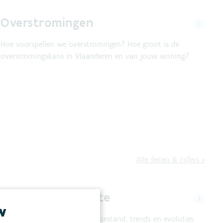
Overstromingen
Hoe voorspellen we overstromingen? Hoe groot is de
overstromingskans in Vlaanderen en van jouw woning?
Alle feiten & cijfers
>
Droogte
w
evoorrading,
Verziltingstoestand, trends en evoluties