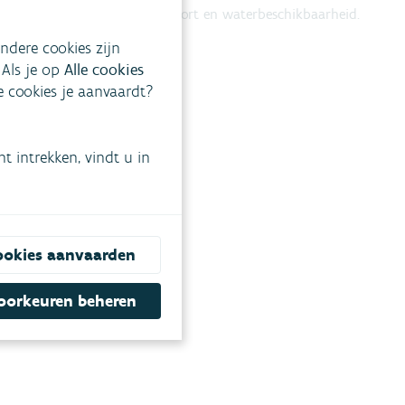
neerslagtekort en waterbeschikbaarheid.
ndere cookies zijn
d
 Als je op
Alle cookies
ke cookies je aanvaardt?
 intrekken, vindt u in
an de kust
en
evoluties van
ookies aanvaarden
oorkeuren beheren