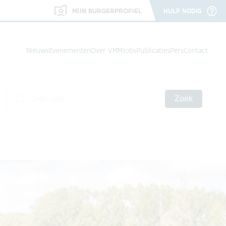
MIJN BURGERPROFIEL
HULP NODIG
Nieuws
Evenementen
Over VMM
Jobs
Publicaties
Pers
Contact
Zoek