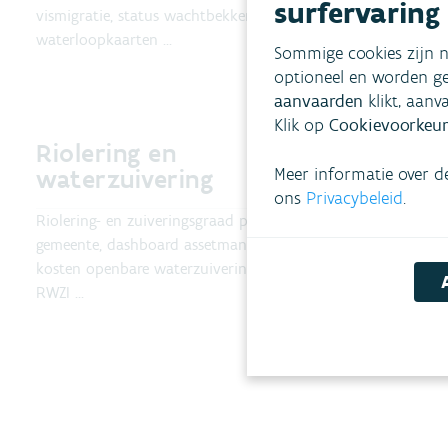
surfervaring
vismigratie, status wachtbekkens,
emissie-inven
waterloopkaarten ...
Sommige cookies zijn n
optioneel en worden ge
aanvaarden
klikt, aanv
Klik op
Cookievoorkeur
Riolering en
Waterf
waterzuivering
Meer informatie over d
ons
Privacybeleid
Tarieven, ko
.
Riolering- en zuiveringsgraad per
afvoer en zu
gemeente, dashboard assetmanagement,
kosten openbare waterzuivering, lozingen
RWZI ...