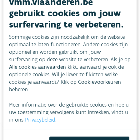
vmm.vlaanderen.be
gebruikt cookies om jouw
surfervaring te verbeteren.
Demerdag: 10 jaar
Sommige cookies zijn noodzakelijk om de website
watersysteemherstel op
optimaal te laten functioneren. Andere cookies zijn
optioneel en worden gebruikt om jouw
landschapsschaal
surfervaring op deze website te verbeteren. Als je op
BEDRIJVEN
LIVE
OVERHEDEN
Alle cookies aanvaarden
klikt, aanvaard je ook de
optionele cookies. Wil je liever zelf kiezen welke
BEHEER WATERLOPEN
DROOGTE
cookies je aanvaardt? Klik op
Cookievoorkeuren
KWALITEIT WATERLOPEN
OVERSTROMINGEN
beheren
.
Meer informatie over de gebruikte cookies en hoe u
uw toestemming vervolgens kunt intrekken, vindt u
in ons
Privacybeleid
.