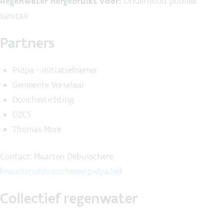
Regenwater hergebruikt voor:
Onderhoud publiek
sanitair
Partners
Pidpa - initiatiefnemer
Gemeente Vorselaar
Donchestichting
OZCS
Thomas More
Contact: Maarten Debusschere
(
maarten.debusschere@pidpa.be
)
Collectief regenwater