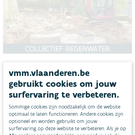
Demervallei, parkeren in het water
vmm.vlaanderen.be
Binnen dit project zal de stad Aarschot (Vlaams-Brabant) de
gebruikt cookies om jouw
bestaande parkeerzone voor het Stedelijk Sportcentrum
Demervallei opnieuw aanleggen in waterdoorlatende verharding.
surfervaring te verbeteren.
AARSCHOT
DROOGTE
Sommige cookies zijn noodzakelijk om de website
optimaal te laten functioneren. Andere cookies zijn
optioneel en worden gebruikt om jouw
surfervaring op deze website te verbeteren. Als je op