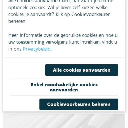
Alle cookies aanvaarden
klikt, aanvaard je ook de
optionele cookies. Wil je liever zelf kiezen welke
cookies je aanvaardt? Klik op
Cookievoorkeuren
beheren
.
Meer informatie over de gebruikte cookies en hoe u
uw toestemming vervolgens kunt intrekken, vindt u
in ons
Privacybeleid
.
Opwaardering vrije tijdscentrum
Zomerloos
Alle cookies aanvaarden
De stad Gistel wenst een voorbeeldfunctie op te nemen n.a.v.
de watertoets en opteert voor de plaatsing van 10
regenwaterputten van elk 20 m³, samen goed voor een
Enkel noodzakelijke cookies
regenwateropvang van 200.000 liter.
aanvaarden
GISTEL
DROOGTE
Cookievoorkeuren beheren