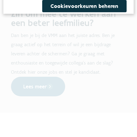
Cookievoorkeuren beheren
Zin om mee te werken aan
een beter leefmilieu?
Dan ben je bij de VMM aan het juiste adres. Ben je
graag actief op het terrein of wil je een bijdrage
leveren achter de schermen? Ga je graag met
enthousiaste en toegewijde collega's aan de slag?
Ontdek hier onze jobs en stel je kandidaat.
Lees meer