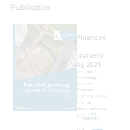
Publicaties
Financiee
l
jaarversl
ag 2025
Het financieel
jaarverslag
bevat het
financiële
overzicht van de
Vlaamse
Milieumaatschap
pij in 2025.
OVER VMM
Lee