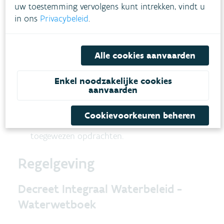
naar de
website van Aquafin
.
uw toestemming vervolgens kunt intrekken, vindt u
het lozen van afvalwater afkomstig van
in ons
Privacybeleid
.
grondwater, regenwater,
oppervlaktewater,
circulair afvalwater
of
Alle cookies aanvaarden
ander water waarmee de openbare
brandweerdiensten die deel uitmaken van de
Enkel noodzakelijke cookies
aanvaarden
operationele diensten van de civiele
veiligheid de brandweerwagens vullen en dat
Cookievoorkeuren beheren
wordt gebruikt voor de hun wettelijk
toegewezen opdrachten.
Regelgeving
Decreet Integraal Waterbeleid -
Waterwetboek