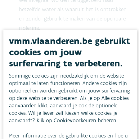
wel integraal worden teruggevoerd naar
hetzelfde water als waaruit het is onttrokken
en zonder gebruik te maken van de openbare
riolering;
de NV Aquafin voor het afvalwater afkomstig
vmm.vlaanderen.be gebruikt
van door haar geëxploiteerde
cookies om jouw
waterzuiveringsstations.
surfervaring te verbeteren.
het lozen van grondwater dat onttrokken
wordt bij bronbemalingen die technisch
Sommige cookies zijn noodzakelijk om de website
optimaal te laten functioneren. Andere cookies zijn
noodzakelijk zijn voor de verwezenlijking van
optioneel en worden gebruikt om jouw surfervaring
bouwkundige werken, of de aanleg van
op deze website te verbeteren. Als je op
Alle cookies
openbare nutsvoorzieningen. Meer informatie
aanvaarden
klikt, aanvaard je ook de optionele
vind je bij Bronbemalingen.
cookies. Wil je liever zelf kiezen welke cookies je
aanvaardt? Klik op
Cookievoorkeuren beheren
.
het lozen van afvalwater via een
noodaansluiting. Voor meer informatie, ga
Meer informatie over de gebruikte cookies en hoe u