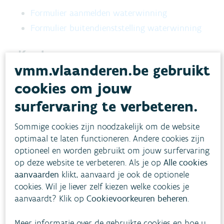
Formulier aanmelden waterwinning
Formulier buitendienststelling waterwinning
Kosten
vmm.vlaanderen.be gebruikt
Deze gegevens worden gebruikt voor de
cookies om jouw
aanrekening van de
heffing op
surfervaring te verbeteren.
waterverontreiniging
, en in geval je meer dan
500 kubieke meter grondwater oppomt, ook
Sommige cookies zijn noodzakelijk om de website
voor de
heffing op de winning van grondwater
.
optimaal te laten functioneren. Andere cookies zijn
optioneel en worden gebruikt om jouw surfervaring
Regelgeving
op deze website te verbeteren. Als je op
Alle cookies
aanvaarden
klikt, aanvaard je ook de optionele
De meldingen zijn een toepassing van het
decreet
cookies. Wil je liever zelf kiezen welke cookies je
van 18 juli 2003 betreffende het integraal
aanvaardt? Klik op
Cookievoorkeuren beheren
.
waterbeleid
, gecoördineerd op 15 juni 2018
Meer informatie over de gebruikte cookies en hoe u