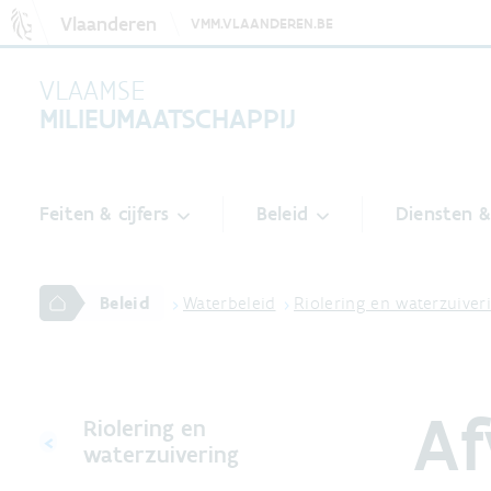
Vlaanderen
VMM.VLAANDEREN.BE
VLAAMSE
MILIEUMAATSCHAPPIJ
Feiten & cijfers
Beleid
Diensten 
Beleid
Waterbeleid
Riolering en waterzuiver
Af
Riolering en
waterzuivering