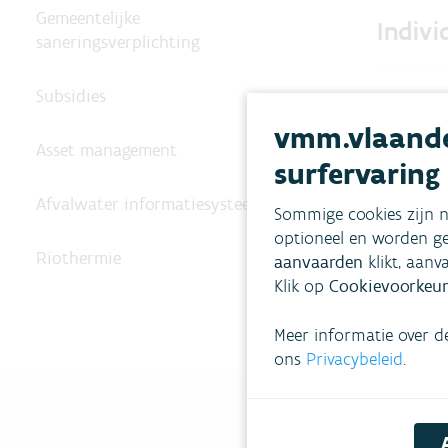
Gemeentelijke
Indivi
saneringsverplichting
Subsidies
vmm.vlaande
Asset management
surfervaring
Afvalwater informatiesysteem
Sommige cookies zijn n
optioneel en worden ge
Riothermie
aanvaarden
klikt, aanv
Klik op
Cookievoorkeur
Meer informatie over d
ons
Privacybeleid
.