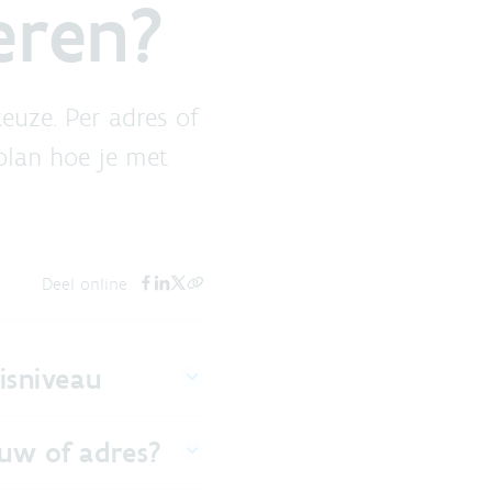
veren?
keuze. Per adres of
splan hoe je met
Deel online
isniveau
ouw of adres?