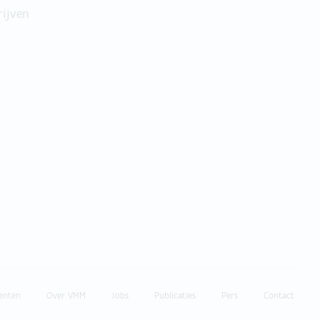
rijven
enten
Over VMM
Jobs
Publicaties
Pers
Contact