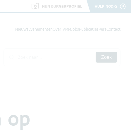
MIJN BURGERPROFIEL
HULP NODIG
Nieuws
Evenementen
Over VMM
Jobs
Publicaties
Pers
Contact
Zoek
n op