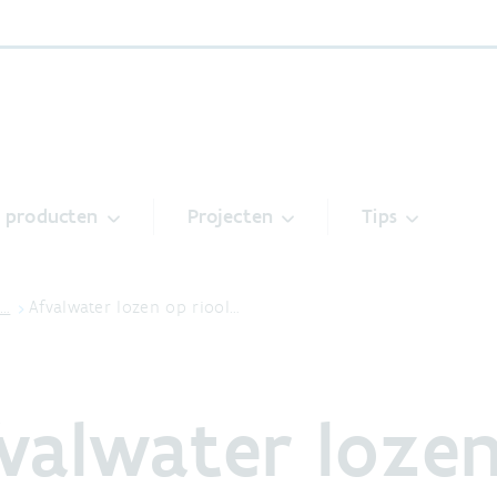
& producten
Projecten
Tips
i…
Afvalwater lozen op riool…
valwater loze