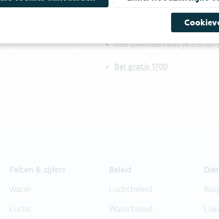
mees
Bekijk het overzicht van
Cookiev
Niet gevonden wat je zocht?
Bel gratis 1700
Feiten & cijfers
Beleid
Die
Water
Luchtbeleid
Bur
Lucht
Waterbeleid
Lok