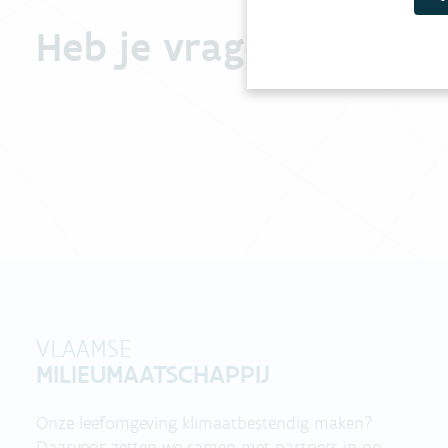
Heb je vragen?
VLAAMSE
MILIEUMAATSCHAPPIJ
Onze leefomgeving klimaatbestendig maken?
Daarvoor zetten we samen met partners in op