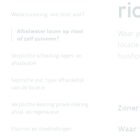
ri
Waterzuivering: wie doet wat?
Afvalwater lozen op riool
Waar je
of zelf zuiveren?
locati
huisho
Verplichte scheiding regen- en
afvalwater
Septische put: type afhankelijk
van de locatie
Verplichte keuring privériolering
Zoneri
afval- en regenwater
Waar 
Plannen en doelstellingen