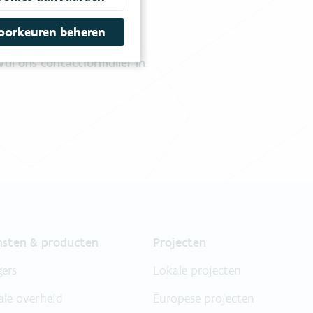
tgestelde vragen
.
oorkeuren beheren
Vul ons contactformulier in
.
nsten & producten
Projecten
gers
Lokale projecten
ale overheid
Europese projecten