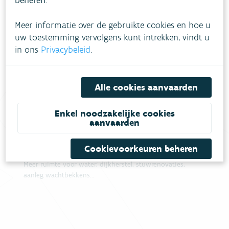
beheren
.
Watertoets en overstromingsscore, waarschuwen en
preventie, waterschade beperken...
Meer informatie over de gebruikte cookies en hoe u
uw toestemming vervolgens kunt intrekken, vindt u
in ons
Privacybeleid
.
Diensten & producten
Alle cookies aanvaarden
Advies watertoets, lijst erkende deskundigen
overstromingsattest, woningpas...
Enkel noodzakelijke cookies
aanvaarden
Projecten
Cookievoorkeuren beheren
Meer ruimte voor water, dijkherstel, stuwrenovaties,
aanleg wachtbekkens...