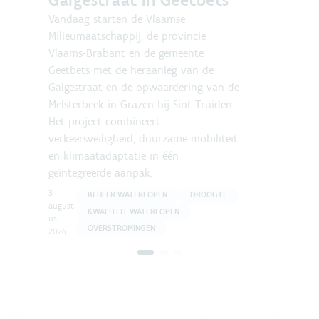
Vandaag​ starten de Vlaamse
Milieumaatschappij, de provincie
Vlaams-Brabant en de gemeente
Geetbets met de heraanleg van de
Galgestraat en de opwaardering van de
Melsterbeek in Grazen bij Sint-Truiden.
Het project combineert
verkeersveiligheid, duurzame mobiliteit
1
en klimaatadaptatie in één
geïntegreerde aanpak.
3
BEHEER WATERLOPEN
DROOGTE
august
KWALITEIT WATERLOPEN
us
OVERSTROMINGEN
2026