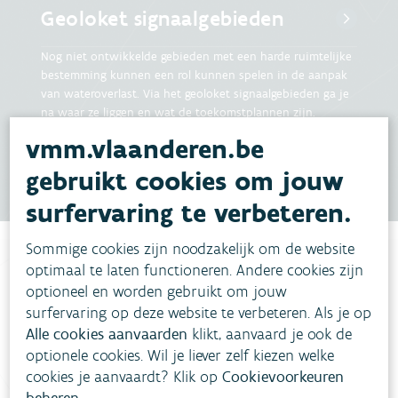
Geoloket signaalgebieden
Nog niet ontwikkelde gebieden met een harde ruimtelijke
bestemming kunnen een rol kunnen spelen in de aanpak
van wateroverlast. Via het geoloket signaalgebieden ga je
na waar ze liggen en wat de toekomstplannen zijn.
vmm.vlaanderen.be
gebruikt cookies om jouw
surfervaring te verbeteren.
Sommige cookies zijn noodzakelijk om de website
optimaal te laten functioneren. Andere cookies zijn
optioneel en worden gebruikt om jouw
Ben je op zoek naar
surfervaring op deze website te verbeteren. Als je op
Alle cookies aanvaarden
klikt, aanvaard je ook de
optionele cookies. Wil je liever zelf kiezen welke
Overstromingsbeleid
cookies je aanvaardt? Klik op
Cookievoorkeuren