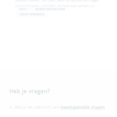
Schelde vloeien. Om Diest beter te beschermen tegen
overstromingen voer(d)en we heel wat werken uit.
DIEST
BEHEER WATERLOPEN
OVERSTROMINGEN
Heb je vragen?
meestgestelde vragen
Bekijk het overzicht van
.