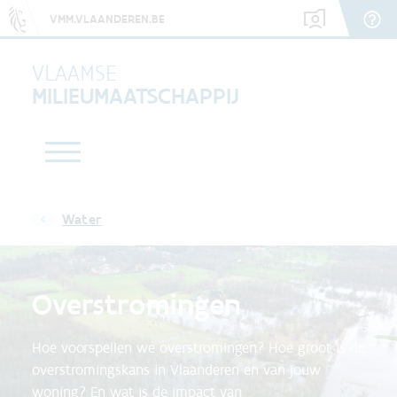
VMM.VLAANDEREN.BE
VLAAMSE
MILIEUMAATSCHAPPIJ
Water
Overstromingen
Hoe voorspellen we overstromingen? Hoe groot is de
overstromingskans in Vlaanderen en van jouw
woning? En wat is de impact van