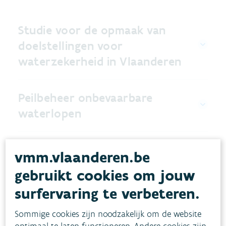
Studie voor de opmaak van
doelstellingen voor
waterzekerheid in Vlaanderen
Peilbeheer onbevaarbare
waterlopen
Watertoets
vmm.vlaanderen.be
gebruikt cookies om jouw
surfervaring te verbeteren.
Sommige cookies zijn noodzakelijk om de website
Projecten op het terrein
optimaal te laten functioneren. Andere cookies zijn