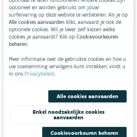
optioneel en worden gebruikt om jouw
surfervaring op deze website te verbeteren. Als je op
Waterbeleid
Alle cookies aanvaarden
klikt, aanvaard je ook de
optionele cookies. Wil je liever zelf kiezen welke
Waar mogelijk herstelt de VMM de natuurlijke toestand
cookies je aanvaardt? Klik op
Cookievoorkeuren
van de waterlopen door middel van hermeandering,
beheren
.
oeverversteviging en het tegengaan van verdroging.
Meer informatie over de gebruikte cookies en hoe u
uw toestemming vervolgens kunt intrekken, vindt u
Riviercontracten
in ons
Privacybeleid
.
Samen met de omwonenden en betrokken partners van
waterlopen in valleigebieden zoekt de VMM naar
Alle cookies aanvaarden
oplossingen voor droogte, wateroverlast, erosie en
waterkwaliteit.
Enkel noodzakelijke cookies
aanvaarden
Cookievoorkeuren beheren