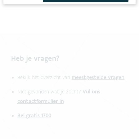
Heb je vragen?
meestgestelde vragen
Bekijk het overzicht van
.
Vul ons
Niet gevonden wat je zocht?
contactformulier in
.
Bel gratis 1700