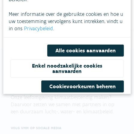
Vul ons
Niet gevonden wat je zocht?
contactformulier in
.
Meer informatie over de gebruikte cookies en hoe u
uw toestemming vervolgens kunt intrekken, vindt u
Bel gratis 1700
in ons
Privacybeleid
.
Alle cookies aanvaarden
Enkel noodzakelijke cookies
aanvaarden
VLAAMSE
MILIEUMAATSCHAPPIJ
Cookievoorkeuren beheren
Onze leefomgeving klimaatbestendig maken?
Daarvoor zetten we samen met partners in op
een duurzaam lucht-, water- en klimaatbeleid.
VOLG VMM OP SOCIALE MEDIA