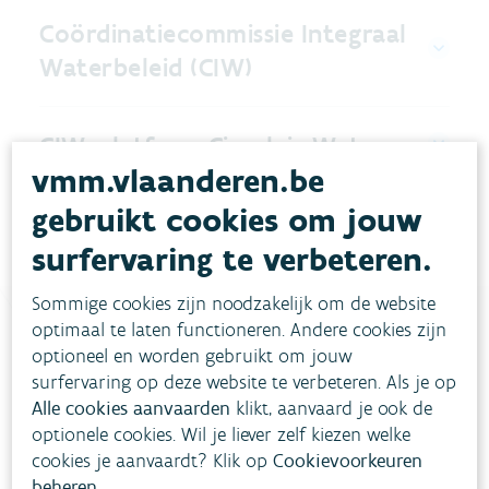
Coördinatiecommissie Integraal
Waterbeleid (CIW)
CIW-platform Circulair Water
vmm.vlaanderen.be
gebruikt cookies om jouw
surfervaring te verbeteren.
Sommige cookies zijn noodzakelijk om de website
optimaal te laten functioneren. Andere cookies zijn
optioneel en worden gebruikt om jouw
Heb je vragen?
surfervaring op deze website te verbeteren. Als je op
Alle cookies aanvaarden
klikt, aanvaard je ook de
optionele cookies. Wil je liever zelf kiezen welke
meestgestelde vragen
Bekijk het overzicht van
.
cookies je aanvaardt? Klik op
Cookievoorkeuren
beheren
.