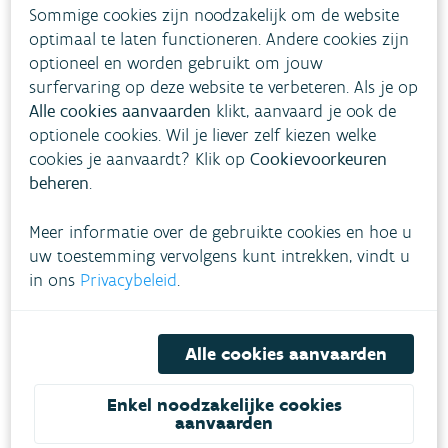
Sommige cookies zijn noodzakelijk om de website
optimaal te laten functioneren. Andere cookies zijn
optioneel en worden gebruikt om jouw
Sluit opnieuw aan
surfervaring op deze website te verbeteren. Als je op
Alle cookies aanvaarden
klikt, aanvaard je ook de
Bij cliënten die herhaaldelijk afgesloten werden,
optionele cookies. Wil je liever zelf kiezen welke
onderhandelt het OCMW van Mechelen met het
cookies je aanvaardt? Klik op
Cookievoorkeuren
waterbedrijf over een heraansluitings-LAC.
beheren
.
Lees meer…
Meer informatie over de gebruikte cookies en hoe u
uw toestemming vervolgens kunt intrekken, vindt u
in ons
Privacybeleid
.
Preventiewerker verwijst cliënten
Alle cookies aanvaarden
door
Enkel noodzakelijke cookies
De preventiewerker van het OCMW van Sint-Truiden
aanvaarden
gaat na of LAC-cliënten nood hebben aan andere