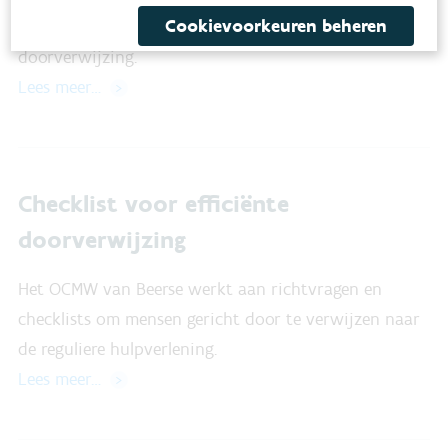
Cookievoorkeuren beheren
vormen van hulpverlening en zorgt voor een vlotte
doorverwijzing.
Lees meer…
Checklist voor efficiënte
doorverwijzing
Het OCMW van Beerse werkt aan richtvragen en
checklists om mensen gericht door te verwijzen naar
de reguliere hulpverlening.
Lees meer…