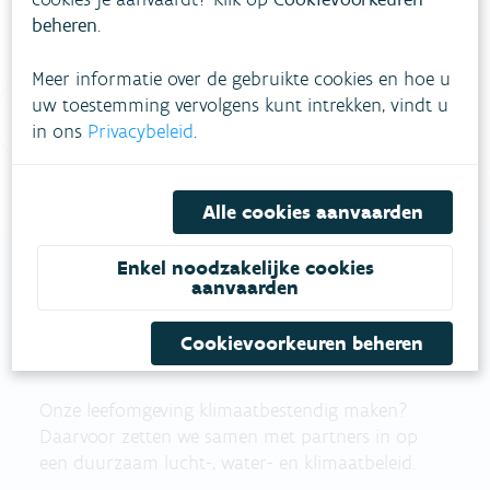
meestgestelde vragen
Bekijk het overzicht van
.
beheren
.
Vul ons
Niet gevonden wat je zocht?
Meer informatie over de gebruikte cookies en hoe u
contactformulier in
.
uw toestemming vervolgens kunt intrekken, vindt u
in ons
Privacybeleid
.
Bel gratis 1700
Alle cookies aanvaarden
Enkel noodzakelijke cookies
aanvaarden
VLAAMSE
Cookievoorkeuren beheren
MILIEUMAATSCHAPPIJ
Onze leefomgeving klimaatbestendig maken?
Daarvoor zetten we samen met partners in op
een duurzaam lucht-, water- en klimaatbeleid.