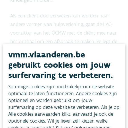
kindergeld in orde …
Als een cliënt doorverwezen kan worden naar
andere vormen van hulpverlening, gaat de LAC-
voorzitter van het OCMW met de cliënt mee naar
het onthaal om een afspraak te maken. Ze legt de
cliënt ook al uit dat de maatschappelijk werker
vmm.vlaanderen.be
hem waarschijnlijk zal vragen om papieren mee
gebruikt cookies om jouw
te nemen in verband met zijn inkomen.
surfervaring te verbeteren.
Sommige cookies zijn noodzakelijk om de website
optimaal te laten functioneren. Andere cookies zijn
optioneel en worden gebruikt om jouw
surfervaring op deze website te verbeteren. Als je op
Heb je vragen?
Alle cookies aanvaarden
klikt, aanvaard je ook de
optionele cookies. Wil je liever zelf kiezen welke
cookies je aanvaardt? Klik op
Cookievoorkeuren