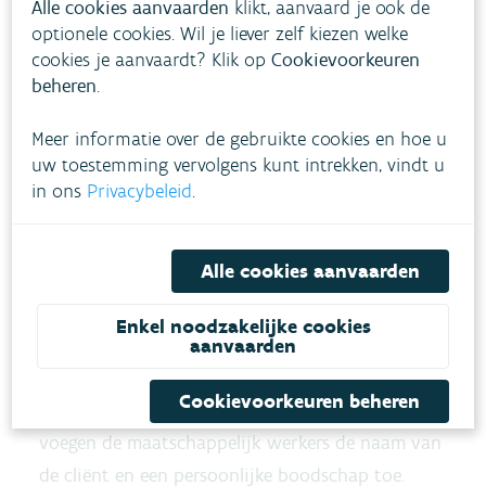
voor laagdrempelig taalgebruik.
Alle cookies aanvaarden
klikt, aanvaard je ook de
optionele cookies. Wil je liever zelf kiezen welke
cookies je aanvaardt? Klik op
Cookievoorkeuren
Kaartje met persoonlijke boodschap
beheren
.
De medewerkers van OCMW Halle schrijven een
Meer informatie over de gebruikte cookies en hoe u
persoonlijke boodschap op de kaartjes die ze in
uw toestemming vervolgens kunt intrekken, vindt u
de bus steken.
in ons
Privacybeleid
.
Handgeschreven kaartjes lijken het meeste kans
Alle cookies aanvaarden
op succes te hebben om cliënten te bereiken.
Enveloppes moeten opengemaakt worden, een
Enkel noodzakelijke cookies
extra drempel dus. Kaartjes ogen persoonlijker en
aanvaarden
veronderstellen betrokkenheid. OCMW Halle kiest
Cookievoorkeuren beheren
voor een combinatie. Aan onderstaand kaartje
voegen de maatschappelijk werkers de naam van
de cliënt en een persoonlijke boodschap toe.