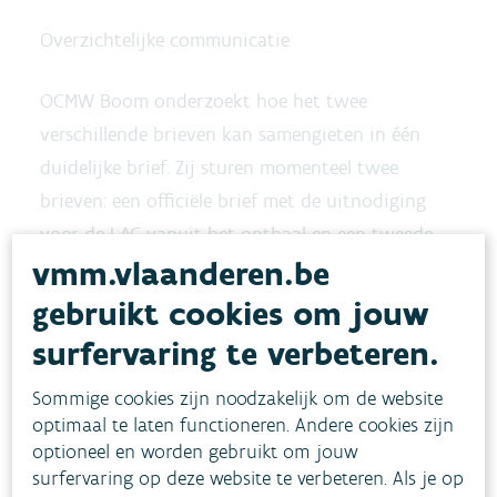
Overzichtelijke communicatie
OCMW Boom onderzoekt hoe het twee
verschillende brieven kan samengieten in één
duidelijke brief. Zij sturen momenteel twee
brieven: een officiële brief met de uitnodiging
voor de LAC vanuit het onthaal en een tweede,
vmm.vlaanderen.be
meer persoonlijke, brief van de LAC-medewerker,
waarin onder andere een huisbezoek
gebruikt cookies om jouw
aangekondigd wordt. Cliënten gaven aan dat
surfervaring te verbeteren.
twee brieven wat verwarrend is. Het OCMW
Sommige cookies zijn noodzakelijk om de website
houdt rekening met de feedback van zijn
optimaal te laten functioneren. Andere cookies zijn
cliënten en bekijkt nu hoe het de twee brieven in
optioneel en worden gebruikt om jouw
één brief kan gieten, met bovendien aandacht
surfervaring op deze website te verbeteren. Als je op