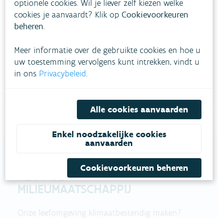
Heb je vragen?
optionele cookies. Wil je liever zelf kiezen welke
cookies je aanvaardt? Klik op
Cookievoorkeuren
beheren
.
meestgestelde vragen
Bekijk het overzicht van
.
Meer informatie over de gebruikte cookies en hoe u
Vul ons
Niet gevonden wat je zocht?
uw toestemming vervolgens kunt intrekken, vindt u
contactformulier in
.
in ons
Privacybeleid
.
Bel gratis 1700
Alle cookies aanvaarden
Enkel noodzakelijke cookies
aanvaarden
Cookievoorkeuren beheren
VLAAMSE
MILIEUMAATSCHAPPIJ
Onze leefomgeving klimaatbestendig maken?