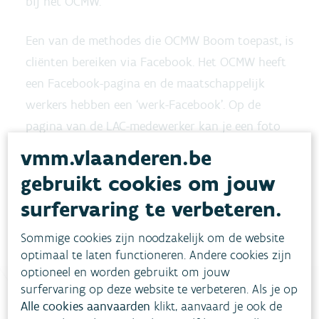
bij het OCMW.
Een van de methodes die OCMW Boom toepast, is
cliënten bereiken via Facebook. Het OCMW heeft
een Facebook-pagina en de maatschappelijk
werkers hebben een ‘werk-Facebook’. Op de
pagina van de LAC-medewerker kan je een foto
van haar zien, wat drempelverlagend kan werken.
vmm.vlaanderen.be
De LAC-medewerker heeft recent met succes
gebruikt cookies om jouw
iemand via Facebook gecontacteerd die ze op
surfervaring te verbeteren.
geen andere manier kon bereiken.
Sommige cookies zijn noodzakelijk om de website
optimaal te laten functioneren. Andere cookies zijn
optioneel en worden gebruikt om jouw
surfervaring op deze website te verbeteren. Als je op
Alle cookies aanvaarden
klikt, aanvaard je ook de