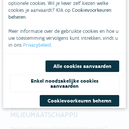
optionele cookies. Wil je liever zelf kiezen welke
Heb je vragen?
cookies je aanvaardt? Klik op
Cookievoorkeuren
beheren
.
meestgestelde vragen
Bekijk het overzicht van
.
Meer informatie over de gebruikte cookies en hoe u
Vul ons
Niet gevonden wat je zocht?
uw toestemming vervolgens kunt intrekken, vindt u
in ons
Privacybeleid
.
contactformulier in
.
Bel gratis 1700
Alle cookies aanvaarden
Enkel noodzakelijke cookies
aanvaarden
Cookievoorkeuren beheren
VLAAMSE
MILIEUMAATSCHAPPIJ
Onze leefomgeving klimaatbestendig maken?