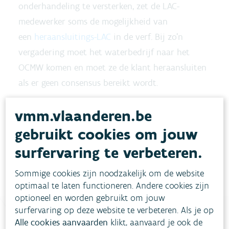
onderhandeling te versterken, zet de LAC-
medewerker soms de mogelijkheid van
een
heraansluitings-LAC
in de verf. Bij zo’n
vergadering moet het waterbedrijf naar het
OCMW komen en moet ze de klant heraansluiten
als er geen consensus bereikt wordt.
Daarnaast informeert het OCMW afgesloten
vmm.vlaanderen.be
cliënten mondeling over de stappen die ze
gebruikt cookies om jouw
kunnen zetten om heraangesloten te worden. Het
surfervaring te verbeteren.
OCMW helpt het hen daar ook bij.
Sommige cookies zijn noodzakelijk om de website
optimaal te laten functioneren. Andere cookies zijn
optioneel en worden gebruikt om jouw
surfervaring op deze website te verbeteren. Als je op
Alle cookies aanvaarden
klikt, aanvaard je ook de