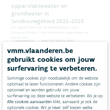
oppervlaktewater en
grondwater in
landbouwgebied 2022-2023
Dit rapport beschrijft de meetresultaten voor
nitraat en fosfaat in de meetnetten oppervlakte- en
grondwater.
GRONDWATER
KWALITEIT WATERLOPEN
vmm.vlaanderen.be
Lees meer
gebruikt cookies om jouw
surfervaring te verbeteren.
Sommige cookies zijn noodzakelijk om de website
optimaal te laten functioneren. Andere cookies zijn
optioneel en worden gebruikt om jouw
surfervaring op deze website te verbeteren. Als je op
Alle cookies aanvaarden
klikt, aanvaard je ook de
optionele cookies. Wil je liever zelf kiezen welke