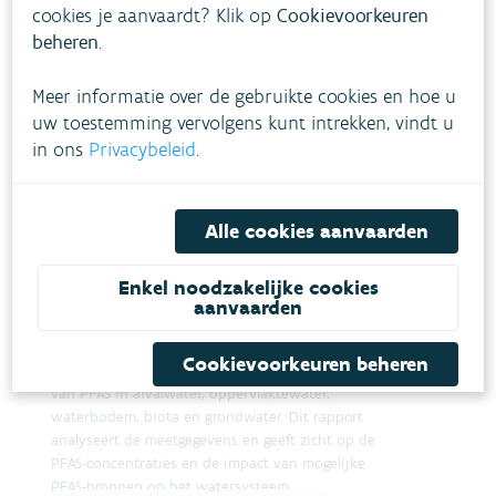
cookies je aanvaardt? Klik op
Cookievoorkeuren
beheren
.
Meer informatie over de gebruikte cookies en hoe u
uw toestemming vervolgens kunt intrekken, vindt u
in ons
Privacybeleid
.
Alle cookies aanvaarden
Oriënterend onderzoek naar
verspreiding van PFAS in
Enkel noodzakelijke cookies
aanvaarden
Vlaanderen
In 2022 zette de VMM een grootschalige
Cookievoorkeuren beheren
monitoringscampagne op naar de aanwezigheid
van PFAS in afvalwater, oppervlaktewater,
waterbodem, biota en grondwater. Dit rapport
analyseert de meetgegevens en geeft zicht op de
PFAS-concentraties en de impact van mogelijke
PFAS-bronnen op het watersysteem.