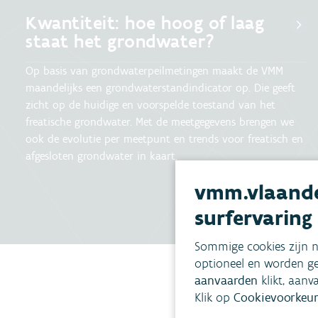
Kwantiteit: hoe hoog of laag
staat het grondwater?
Op basis van grondwaterpeilmetingen maakt de VMM
maandelijks een grondwaterstandindicator op. Die geeft
zicht op de huidige en voorspelde toestand van het
freatische grondwater. Met de meetgegevens brengen we
ook de evolutie per meetpunt en trends voor freatisch en
afgesloten grondwater in kaart.
vmm.vlaande
surfervaring
Sommige cookies zijn n
optioneel en worden ge
aanvaarden
klikt, aanv
Klik op
Cookievoorkeur