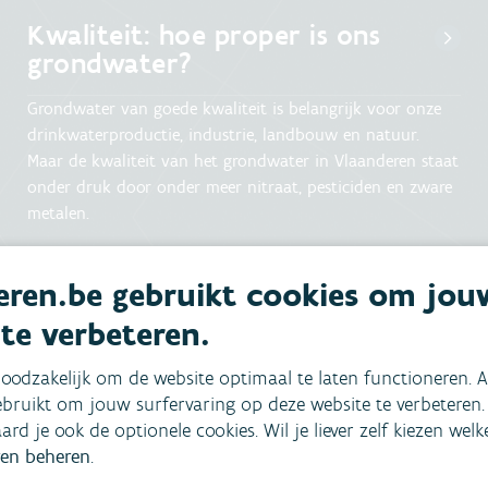
Kwaliteit: hoe proper is ons
grondwater?
Grondwater van goede kwaliteit is belangrijk voor onze
drinkwaterproductie, industrie, landbouw en natuur.
Maar de kwaliteit van het grondwater in Vlaanderen staat
onder druk door onder meer nitraat, pesticiden en zware
metalen.
ren.be gebruikt cookies om jou
 te verbeteren.
oodzakelijk om de website optimaal te laten functioneren. A
bruikt om jouw surfervaring op deze website te verbeteren.
aard je ook de optionele cookies. Wil je liever zelf kiezen wel
en beheren
.