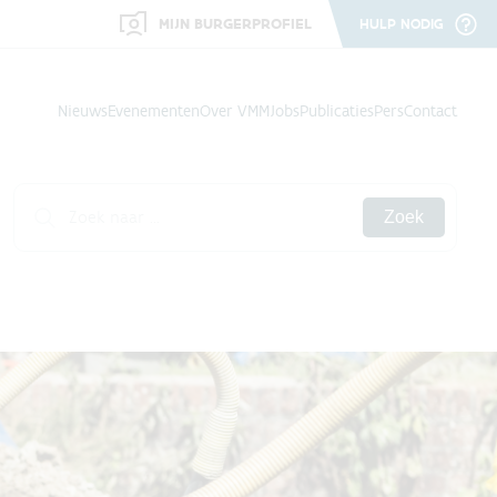
MIJN BURGERPROFIEL
HULP NODIG
Nieuws
Evenementen
Over VMM
Jobs
Publicaties
Pers
Contact
Zoek