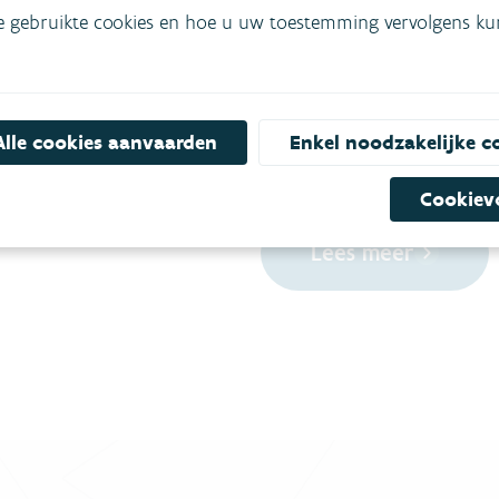
e gebruikte cookies en hoe u uw toestemming vervolgens kunt
Grondwaterme
Hoe en waar meten we de g
grondwaterkwaliteit in Vla
Alle cookies aanvaarden
Enkel noodzakelijke c
van 10 grondwatermeetnett
Databank Ondergrond Vlaan
Cookiev
Lees meer