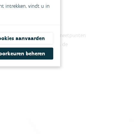
 intrekken, vindt u in
etnetten
rondwaterstanden en
anderen? De resultaten en meetpunten
ookies aanvaarden
en worden aangeboden via de
deren.
oorkeuren beheren