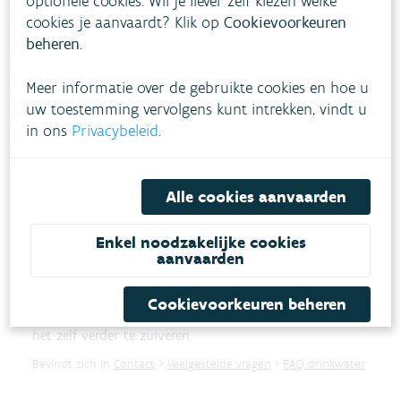
optionele cookies. Wil je liever zelf kiezen welke
waar gebruik je het voor?
cookies je aanvaardt? Klik op
Cookievoorkeuren
beheren
.
Ook water dat je gebruikt om te koken, je handen te
wassen, te douchen of af te wassen is drinkwater en
Meer informatie over de gebruikte cookies en hoe u
moet zuiver zijn.
uw toestemming vervolgens kunt intrekken, vindt u
in ons
Privacybeleid
.
Bevindt zich in
Contact
Veelgestelde vragen
FAQ drinkwater
Alle cookies aanvaarden
Volgens de elektrolyzer-test is
Enkel noodzakelijke cookies
mijn kraanwater erg vies. Moet ik
aanvaarden
het nog zelf zuiveren?
Cookievoorkeuren beheren
Nee, kraanwater is gezond om van te drinken zonder
het zelf verder te zuiveren.
Bevindt zich in
Contact
Veelgestelde vragen
FAQ drinkwater