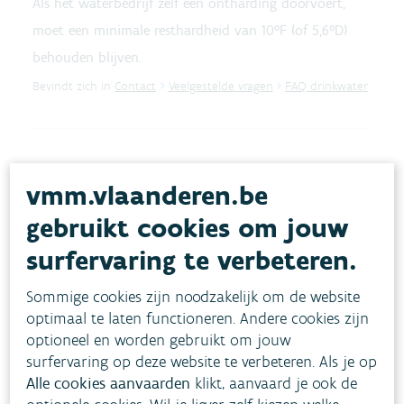
Als het waterbedrijf zelf een ontharding doorvoert,
moet een minimale resthardheid van 10°F (of 5,6°D)
behouden blijven.
Bevindt zich in
Contact
Veelgestelde vragen
FAQ drinkwater
Mijn drinkwater heeft een bruine
vmm.vlaanderen.be
roestige kleur. Wat kan ik doen?
gebruikt cookies om jouw
Water met roest is niet ongezond, maar wel hinderlijk.
surfervaring te verbeteren.
Een oplossing is echter vaak niet snel te nemen, de
leidingen moeten worden vervangen.
Sommige cookies zijn noodzakelijk om de website
Bevindt zich in
Contact
Veelgestelde vragen
FAQ drinkwater
optimaal te laten functioneren. Andere cookies zijn
optioneel en worden gebruikt om jouw
surfervaring op deze website te verbeteren. Als je op
Alle cookies aanvaarden
klikt, aanvaard je ook de
Wanneer is water drinkwater, en