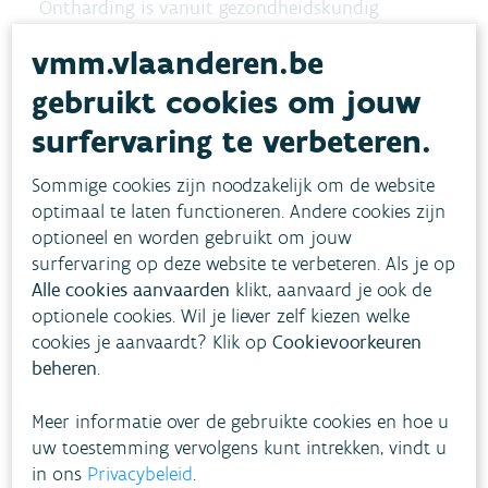
Ontharding is vanuit gezondheidskundig
oogpunt niet nodig.
vmm.vlaanderen.be
gebruikt cookies om jouw
Ontharding kan je overwegen omdat het
surfervaring te verbeteren.
voordelen biedt op vlak van comfort, zoals
minder kalkaanslag rond kranen en in bepaalde
Sommige cookies zijn noodzakelijk om de website
toestellen die warm water gebruiken (bv. boiler).
optimaal te laten functioneren. Andere cookies zijn
optioneel en worden gebruikt om jouw
Het water dat door de ontharder behandeld is,
surfervaring op deze website te verbeteren. Als je op
Alle cookies aanvaarden
klikt, aanvaard je ook de
verandert echter van samenstelling en is
optionele cookies. Wil je liever zelf kiezen welke
mogelijk
niet meer drinkbaar
. Te zacht water
cookies je aanvaardt? Klik op
Cookievoorkeuren
(lager dan 10 Franse graden) tast de metalen
beheren
.
leidingen aan, zodat koper, zink, lood, enz.
Meer informatie over de gebruikte cookies en hoe u
oplossen in het water. Dit is ongezond voor wie
uw toestemming vervolgens kunt intrekken, vindt u
van het water drinkt.
in ons
Privacybeleid
.