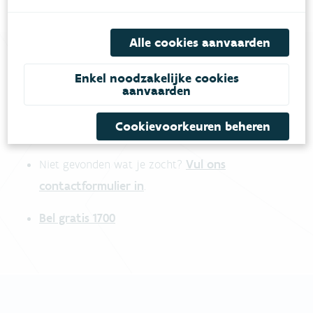
Alle cookies aanvaarden
Enkel noodzakelijke cookies
Heb je vragen?
aanvaarden
Cookievoorkeuren beheren
meestgestelde vragen
Bekijk het overzicht van
.
Vul ons
Niet gevonden wat je zocht?
contactformulier in
.
Bel gratis 1700