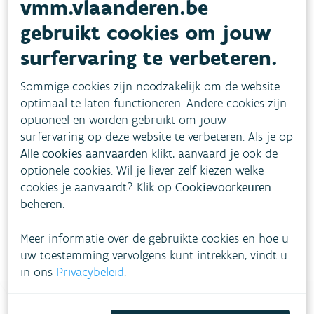
vmm.vlaanderen.be
Om na te gaan of het water inderdaad door
gebruikt cookies om jouw
roest bruin kleurt, kan je het water het beste
surfervaring te verbeteren.
laten analyseren. Als je gebruik maakt van
kraanwater
, contacteer je best eerst
je
Sommige cookies zijn noodzakelijk om de website
optimaal te laten functioneren. Andere cookies zijn
waterbedrijf
. Je waterbedrijf kan het probleem
optioneel en worden gebruikt om jouw
onderzoeken en nagaan of het probleem te
surfervaring op deze website te verbeteren. Als je op
wijten is aan de openbare waterleiding of aan de
Alle cookies aanvaarden
klikt, aanvaard je ook de
binnenhuisinstallatie.
optionele cookies. Wil je liever zelf kiezen welke
cookies je aanvaardt? Klik op
Cookievoorkeuren
beheren
.
Je drinkwater laten analyseren kan bij je
waterbedrijf of een erkend
privélaboratorium
.
Meer informatie over de gebruikte cookies en hoe u
uw toestemming vervolgens kunt intrekken, vindt u
in ons
Privacybeleid
.