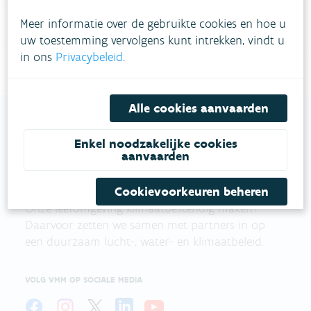
contactformulier in
.
Meer informatie over de gebruikte cookies en hoe u
Bel gratis 1700
uw toestemming vervolgens kunt intrekken, vindt u
in ons
Privacybeleid
.
Alle cookies aanvaarden
Enkel noodzakelijke cookies
VLAAMSE
aanvaarden
MILIEUMAATSCHAPPIJ
Cookievoorkeuren beheren
Onze leefomgeving klimaatbestendig maken?
Daarvoor zetten we samen met partners in op
een duurzaam lucht-, water- en klimaatbeleid.
VOLG VMM OP SOCIALE MEDIA