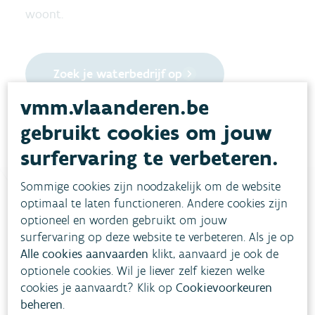
woont.
Zoek je waterbedrijf op
vmm.vlaanderen.be
gebruikt cookies om jouw
surfervaring te verbeteren.
Sommige cookies zijn noodzakelijk om de website
optimaal te laten functioneren. Andere cookies zijn
optioneel en worden gebruikt om jouw
Heb je vragen?
surfervaring op deze website te verbeteren. Als je op
Alle cookies aanvaarden
klikt, aanvaard je ook de
meestgestelde vragen
Bekijk het overzicht van
.
optionele cookies. Wil je liever zelf kiezen welke
cookies je aanvaardt? Klik op
Cookievoorkeuren
Vul ons
Niet gevonden wat je zocht?
beheren
.