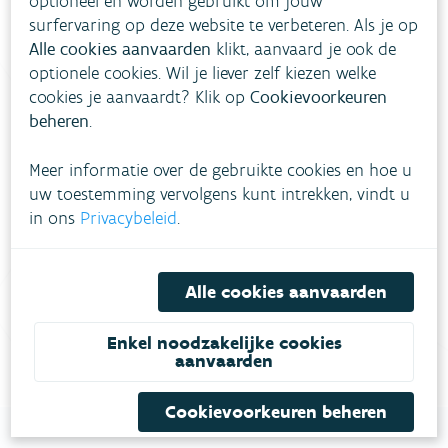
optioneel en worden gebruikt om jouw
surfervaring op deze website te verbeteren. Als je op
Alle cookies aanvaarden
klikt, aanvaard je ook de
optionele cookies. Wil je liever zelf kiezen welke
cookies je aanvaardt? Klik op
Cookievoorkeuren
beheren
.
Heb je vragen?
Meer informatie over de gebruikte cookies en hoe u
uw toestemming vervolgens kunt intrekken, vindt u
meestgestelde vragen
Bekijk het overzicht van
.
in ons
Privacybeleid
.
Vul ons
Niet gevonden wat je zocht?
contactformulier in
.
Alle cookies aanvaarden
Bel gratis 1700
Enkel noodzakelijke cookies
aanvaarden
Cookievoorkeuren beheren