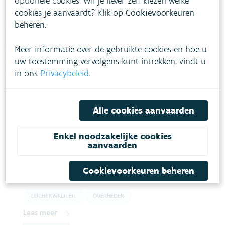
optionele cookies. Wil je liever zelf kiezen welke
cookies je aanvaardt? Klik op
Cookievoorkeuren
beheren
.
Meer informatie over de gebruikte cookies en hoe u
uw toestemming vervolgens kunt intrekken, vindt u
Gerelateerde diensten en
in ons
Privacybeleid
.
producten
Alle cookies aanvaarden
CAR Vlaanderen
Enkel noodzakelijke cookies
aanvaarden
Krijg met CAR Vlaanderen zicht op de impact van
mobiliteitsmaatregelen op de verkeersdoorstroming, de
verkeersintensiteit en de samenstelling van het
Cookievoorkeuren beheren
wagenpark.
LUCHTKWALITEIT
OVERHEDEN
Lees meer