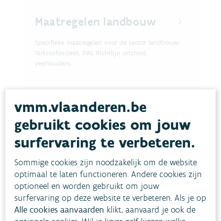
Maatregelen landbouw
Specifieke maatregelen voor de sector landbouw:
Stikstofdecreet, PAS, Richtlijn uitstoot
veehouders,...
vmm.vlaanderen.be
gebruikt cookies om jouw
Maatregelen transport
surfervaring te verbeteren.
Specifieke maatregelen met betrekking tot
Sommige cookies zijn noodzakelijk om de website
transport: Lage emissiezones, Zero-emissiezones
stadslogistiek, Emissiefraude, Groene mobiliteit
optimaal te laten functioneren. Andere cookies zijn
optioneel en worden gebruikt om jouw
surfervaring op deze website te verbeteren. Als je op
Alle cookies aanvaarden
klikt, aanvaard je ook de