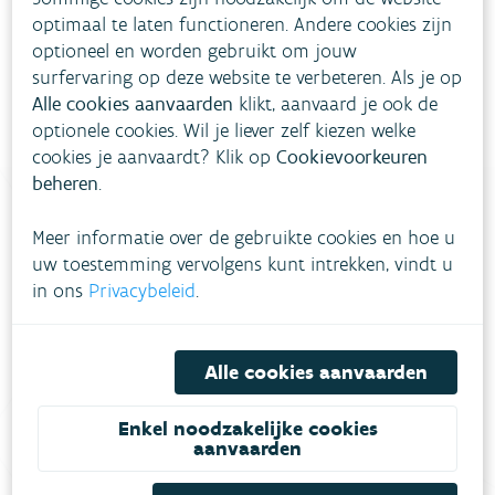
Meer informatie
optimaal te laten functioneren. Andere cookies zijn
optioneel en worden gebruikt om jouw
surfervaring op deze website te verbeteren. Als je op
Alle cookies aanvaarden
klikt, aanvaard je ook de
optionele cookies. Wil je liever zelf kiezen welke
cookies je aanvaardt? Klik op
Cookievoorkeuren
beheren
.
Meer informatie over de gebruikte cookies en hoe u
Heb je vragen?
uw toestemming vervolgens kunt intrekken, vindt u
in ons
Privacybeleid
.
meestgestelde vragen
Bekijk het overzicht van
.
Alle cookies aanvaarden
Vul ons
Niet gevonden wat je zocht?
contactformulier in
.
Enkel noodzakelijke cookies
aanvaarden
Bel gratis 1700