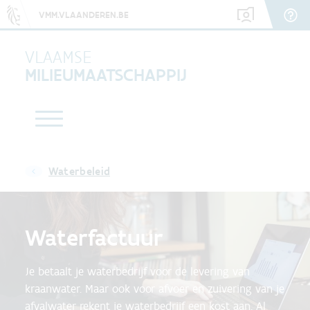
VMM.VLAANDEREN.BE
VLAAMSE
MILIEUMAATSCHAPPIJ
Waterbeleid
Waterfactuur
Je betaalt je waterbedrijf voor de levering van
kraanwater. Maar ook voor afvoer en zuivering van je
afvalwater rekent je waterbedrijf een kost aan. Al