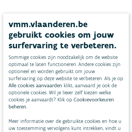
vmm.vlaanderen.be
gebruikt cookies om jouw
surfervaring te verbeteren.
Heb je vragen?
Sommige cookies zijn noodzakelijk om de website
optimaal te laten functioneren. Andere cookies zijn
meestgestelde vragen
Bekijk het overzicht van
.
optioneel en worden gebruikt om jouw
surfervaring op deze website te verbeteren. Als je op
Vul ons
Niet gevonden wat je zocht?
Alle cookies aanvaarden
klikt, aanvaard je ook de
optionele cookies. Wil je liever zelf kiezen welke
contactformulier in
.
cookies je aanvaardt? Klik op
Cookievoorkeuren
Bel gratis 1700
beheren
.
Meer informatie over de gebruikte cookies en hoe u
uw toestemming vervolgens kunt intrekken, vindt u