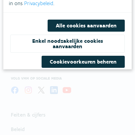
in ons
Privacybeleid
.
VLAAMSE
Alle cookies aanvaarden
MILIEUMAATSCHAPPIJ
Enkel noodzakelijke cookies
aanvaarden
Onze leefomgeving klimaatbestendig maken?
Daarvoor zetten we samen met partners in op
Cookievoorkeuren beheren
een duurzaam lucht-, water- en klimaatbeleid.
VOLG VMM OP SOCIALE MEDIA
Feiten & cijfers
Beleid