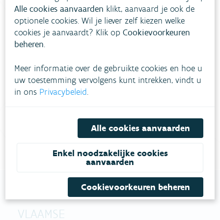
Alle cookies aanvaarden
klikt, aanvaard je ook de
optionele cookies. Wil je liever zelf kiezen welke
cookies je aanvaardt? Klik op
Cookievoorkeuren
Heb je vragen?
beheren
.
Meer informatie over de gebruikte cookies en hoe u
meestgestelde vragen
Bekijk het overzicht van
.
uw toestemming vervolgens kunt intrekken, vindt u
in ons
Privacybeleid
.
Vul ons
Niet gevonden wat je zocht?
contactformulier in
.
Alle cookies aanvaarden
Bel gratis 1700
Enkel noodzakelijke cookies
aanvaarden
Cookievoorkeuren beheren
VLAAMSE