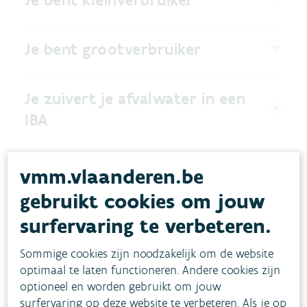
Je bent grootverbruiker
Je zuivert je afvalwater in een
IBA
Tarieven
vmm.vlaanderen.be
gebruikt cookies om jouw
Waar gaat dat geld naartoe?
surfervaring te verbeteren.
Sommige cookies zijn noodzakelijk om de website
optimaal te laten functioneren. Andere cookies zijn
optioneel en worden gebruikt om jouw
surfervaring op deze website te verbeteren. Als je op