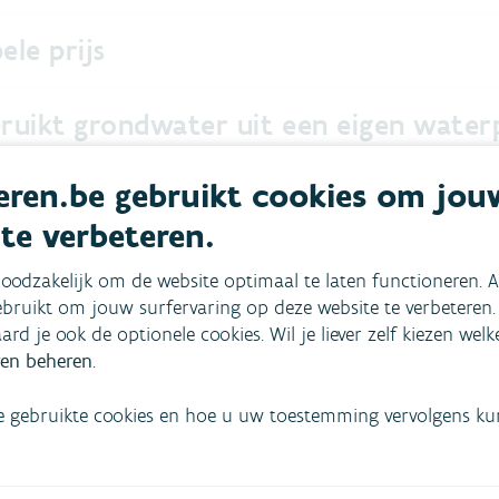
ele prijs
bruikt grondwater uit een eigen water
ren.be gebruikt cookies om jou
vert je afvalwater in een IBA
 te verbeteren.
ven
oodzakelijk om de website optimaal te laten functioneren. A
bruikt om jouw surfervaring op deze website te verbeteren.
aard je ook de optionele cookies. Wil je liever zelf kiezen wel
factuur?
en beheren
.
e gebruikte cookies en hoe u uw toestemming vervolgens kunt