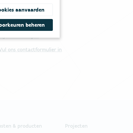
ookies aanvaarden
oorkeuren beheren
tgestelde vragen
.
Vul ons contactformulier in
.
nsten & producten
Projecten