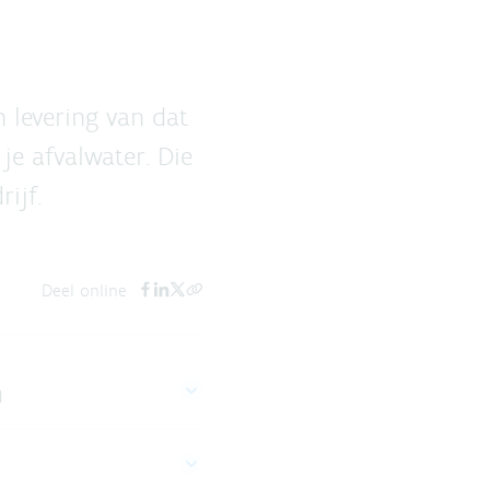
n levering van dat
je afvalwater. Die
ijf.
Deel online
n