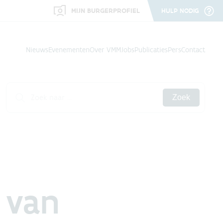
MIJN BURGERPROFIEL
HULP NODIG
Nieuws
Evenementen
Over VMM
Jobs
Publicaties
Pers
Contact
Zoek
 van