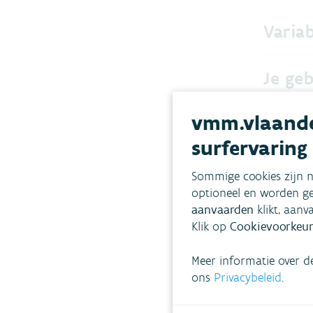
Variab
Je ge
vmm.vlaande
Je zui
surfervaring
Tarie
Sommige cookies zijn n
optioneel en worden ge
aanvaarden
klikt, aanv
Hoge 
Klik op
Cookievoorkeur
Meer informatie over d
ons
Privacybeleid
.