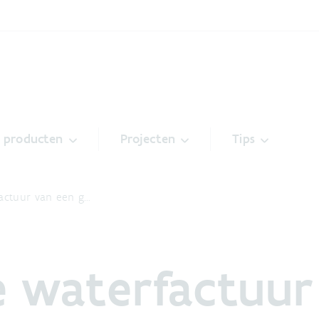
& producten
Projecten
Tips
actuur van een g…
 waterfactuur