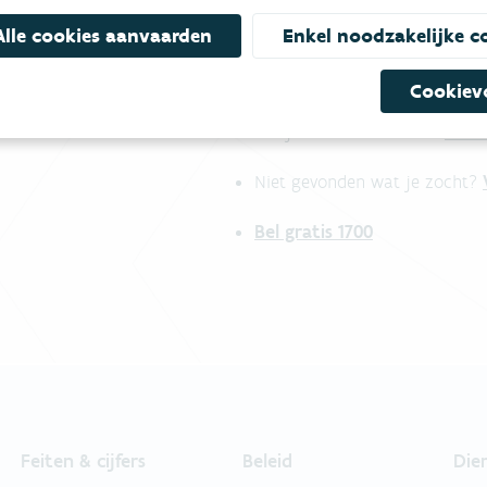
Alle cookies aanvaarden
Enkel noodzakelijke c
Cookiev
mees
Bekijk het overzicht van
Niet gevonden wat je zocht?
Bel gratis 1700
Feiten & cijfers
Beleid
Die