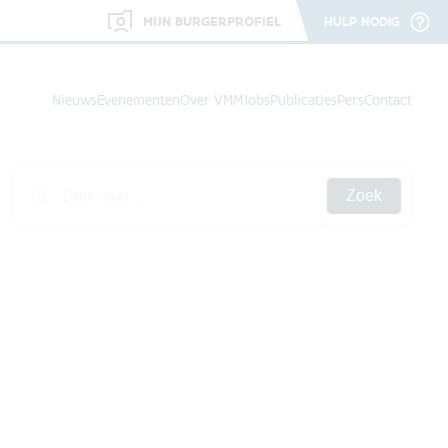
MIJN BURGERPROFIEL
HULP NODIG
Nieuws
Evenementen
Over VMM
Jobs
Publicaties
Pers
Contact
Zoek