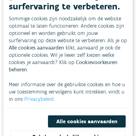
surfervaring te verbeteren.
Sommige cookies zijn noodzakelijk om de website
optimaal te laten functioneren. Andere cookies zijn
Start herinrichting
optioneel en worden gebruikt om jouw
Melsterbeek en
surfervaring op deze website te verbeteren. Als je op
Alle cookies aanvaarden
klikt, aanvaard je ook de
Galgestraat in Geetbets
optionele cookies. Wil je liever zelf kiezen welke
Vandaag​ starten de Vlaamse
cookies je aanvaardt? Klik op
Cookievoorkeuren
Milieumaatschappij, de provincie
beheren
.
Vlaams-Brabant en de gemeente
Geetbets met de heraanleg van de
Meer informatie over de gebruikte cookies en hoe u
Galgestraat en de opwaardering van de
uw toestemming vervolgens kunt intrekken, vindt u
Melsterbeek in Grazen bij Sint-Truiden.
in ons
Privacybeleid
.
Het project combineert
verkeersveiligheid, duurzame mobiliteit
en klimaatadaptatie in één
Alle cookies aanvaarden
geïntegreerde aanpak.
3
BEHEER WATERLOPEN
DROOGTE
1