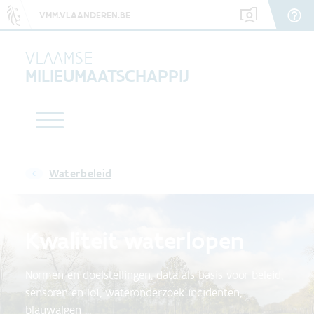
VMM.VLAANDEREN.BE
VLAAMSE
MILIEUMAATSCHAPPIJ
Waterbeleid
Kwaliteit waterlopen
Normen en doelstellingen, data als basis voor beleid,
sensoren en IoT, wateronderzoek incidenten,
blauwalgen ...