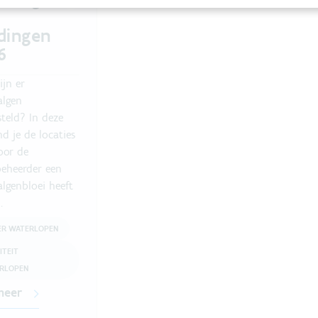
dingen
6
ijn er
algen
steld? In deze
ind je de locaties
oor de
eheerder een
lgenbloei heeft
.
ER WATERLOPEN
ITEIT
RLOPEN
meer