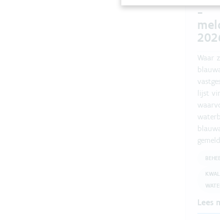
-
mel
202
Waar z
blauw
vastge
lijst v
waarv
waterb
blauwa
gemeld
BEHE
KWAL
WATE
Lees 