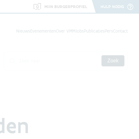
MIJN BURGERPROFIEL
HULP NODIG
Nieuws
Evenementen
Over VMM
Jobs
Publicaties
Pers
Contact
Zoek
den