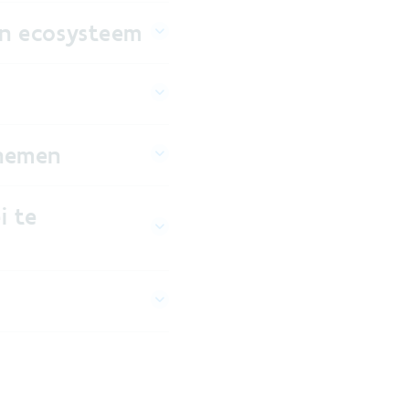
 en ecosysteem
 nemen
i te