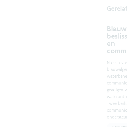
Gerela
Blauw
besli
en
commu
Na een vas
blauwalge
waterbehee
communice
gevolgen 
wateronttr
Twee besl
communica
ondersteun