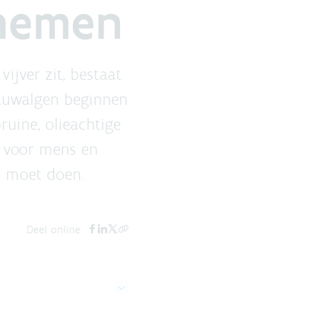
 nemen
ijver zit, bestaat
lauwalgen beginnen
uine, olieachtige
n voor mens en
n moet doen.
Deel online