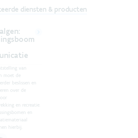
teerde diensten & producten
algen:
ssingsboom
nicatie
tstelling van
n moet de
rder beslissen en
ren over de
voor
ekking en recreatie.
issingsbomen en
tiemateriaal
en hierbij.