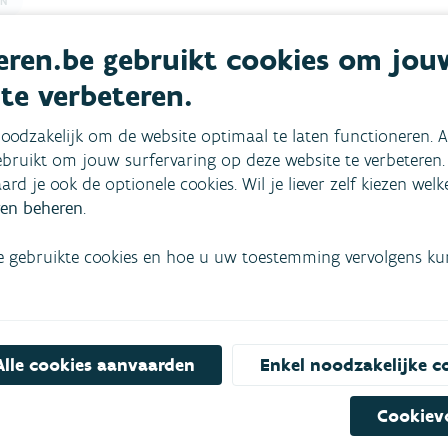
EN
ATERLOPEN
ren.be gebruikt cookies om jou
T WATERLOPEN
 te verbeteren.
ER
r
oodzakelijk om de website optimaal te laten functioneren. A
bruikt om jouw surfervaring op deze website te verbeteren.
aard je ook de optionele cookies. Wil je liever zelf kiezen wel
en beheren
.
e gebruikte cookies en hoe u uw toestemming vervolgens kunt
sante kaarten en cijfers
Alle cookies aanvaarden
Enkel noodzakelijke c
Cookiev
uwalgen