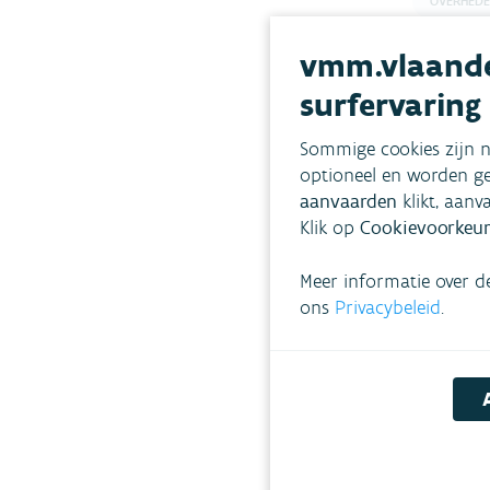
OVERHED
BEHEER W
vmm.vlaande
KWALITEI
surfervaring
ZWEMWAT
Lees mee
Sommige cookies zijn n
optioneel en worden ge
aanvaarden
klikt, aanv
Klik op
Cookievoorkeur
Meer informatie over d
ons
Privacybeleid
.
Interes
Bla