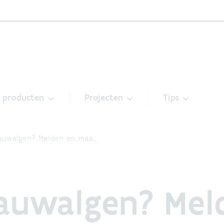
& producten
Projecten
Tips
auwalgen? Melden en maa…
auwalgen? Mel