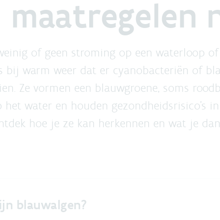
 maatregelen
weinig of geen stroming op een waterloop of v
s bij warm weer dat er cyanobacteriën of b
eien. Ze vormen een blauwgroene, soms roodbr
p het water en houden gezondheidsrisico's i
Ontdek hoe je ze kan herkennen en wat je da
ijn blauwalgen?