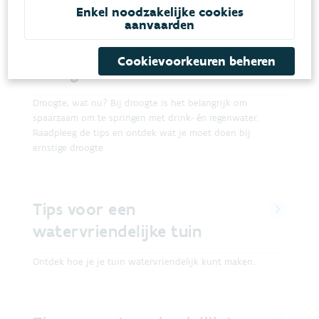
Enkel noodzakelijke cookies
aanvaarden
Wat te doen bij (ernstige)
Cookievoorkeuren beheren
droogte?
Droogte, wat nu? Bij droogte is het belangrijk om
spaarzaam om te springen met drink- én regenwater.
Raadpleeg de tips en ontdek wat je moet doen bij
ernstige droogte.
Tips voor een
watervriendelijke tuin
Ontdek hoe je je tuin watervriendelijk kunt maken.