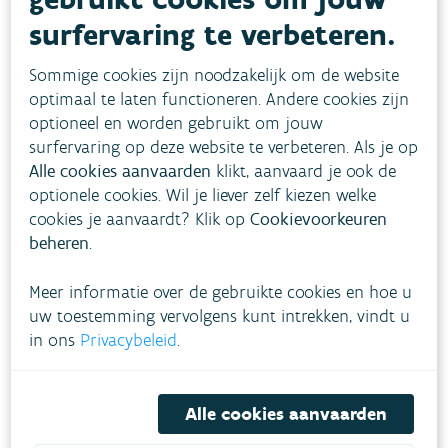
correct
surfervaring te verbeteren.
Sommige cookies zijn noodzakelijk om de website
Installeer waterzuinige
optimaal te laten functioneren. Andere cookies zijn
toestellen
optioneel en worden gebruikt om jouw
surfervaring op deze website te verbeteren. Als je op
Alle cookies aanvaarden
klikt, aanvaard je ook de
Vang regenwater op in een
optionele cookies. Wil je liever zelf kiezen welke
cookies je aanvaardt? Klik op
regenton
Cookievoorkeuren
beheren
.
Optimaliseer je leidingen
Meer informatie over de gebruikte cookies en hoe u
uw toestemming vervolgens kunt intrekken, vindt u
in ons
Privacybeleid
.
Alle cookies aanvaarden
Gerelateerde tips