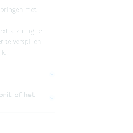
springen met
xtra zuinig te
 te verspillen.
ik.
prit of het