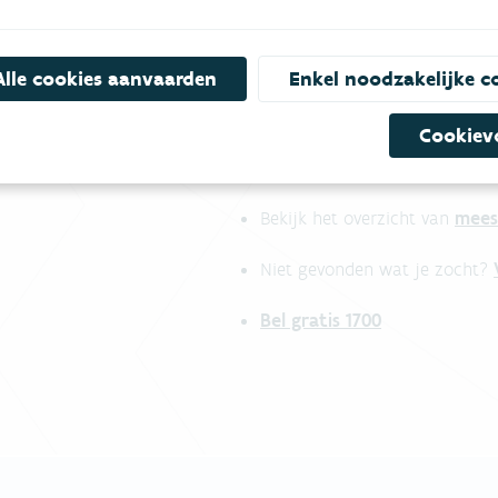
Alle cookies aanvaarden
Enkel noodzakelijke c
Cookiev
mees
Bekijk het overzicht van
Niet gevonden wat je zocht?
Bel gratis 1700