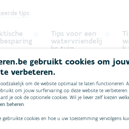
teerde tips
ktische
Tips voor een
T
besparing
watervriendelij
w
ke tuin
k 
(
ren.be gebruikt cookies om jou
paren doe je een
Ontdek hoe je je tuin
ang. Hier vind je 14
watervriendelijk kunt maken.
Hoe
 te verbeteren.
 besparingstips
je 
atervriendelijke
tec
oodzakelijk om de website optimaal te laten functioneren. A
n.
aan
bruikt om jouw surfervaring op deze website te verbeteren.
aard je ook de optionele cookies. Wil je liever zelf kiezen wel
en beheren
.
e gebruikte cookies en hoe u uw toestemming vervolgens kunt