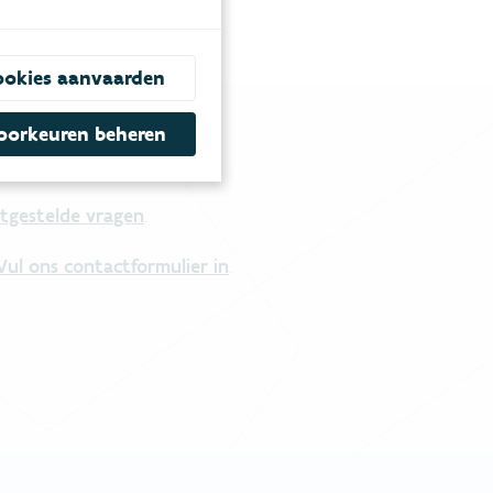
ookies aanvaarden
oorkeuren beheren
tgestelde vragen
.
Vul ons contactformulier in
.