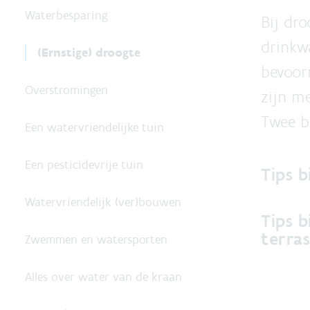
Waterbesparing
Bij dr
drinkw
(Ernstige) droogte
bevoor
Overstromingen
zijn m
Twee be
Een watervriendelijke tuin
Een pesticidevrije tuin
Tips b
Watervriendelijk (ver)bouwen
Tips b
terra
Zwemmen en watersporten
Alles over water van de kraan