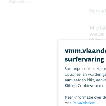
Watereducatie
Gerela
14 pra
water
stips
vmm.vlaande
Water bes
heel jaar l
surfervaring
praktische
voor een w
Sommige cookies zijn n
huishoude
optioneel en worden ge
aanvaarden
klikt, aanv
Klik op
Cookievoorkeur
Meer informatie over d
ons
Privacybeleid
.