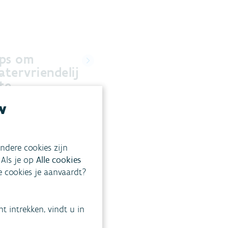
ips om
atervriendelij
te
ver)bouwen
w
 pak je water in en rond
woning aan? Wat zijn de
hnische voorschriften en
ndere cookies zijn
bevelingen?
 Als je op
Alle cookies
ke cookies je aanvaardt?
 intrekken, vindt u in