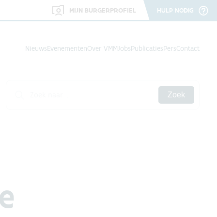
MIJN BURGERPROFIEL
HULP NODIG
Nieuws
Evenementen
Over VMM
Jobs
Publicaties
Pers
Contact
Zoek
te