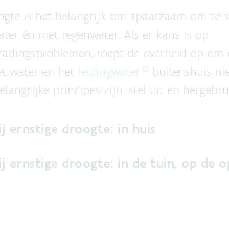
oogte is het belangrijk om spaarzaam om te 
ater én met regenwater. Als er kans is op
radingsproblemen, roept de overheid op om e
et water en het
leidingwater
buitenshuis niet
langrijke principes zijn: stel uit en hergebru
ij ernstige droogte: in huis
ij ernstige droogte: in de tuin, op de o
s