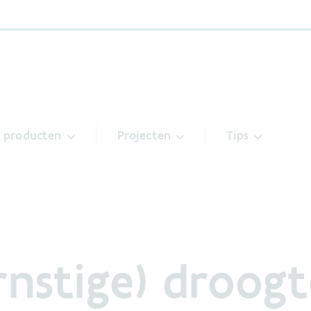
& producten
Projecten
Tips
rnstige) droog