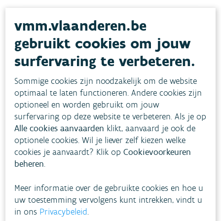
Ontdek de tips voor stoken met stukhout
vmm.vlaanderen.be
gebruikt cookies om jouw
Stoken met pellets
surfervaring te verbeteren.
Ontdek de tips specifiek voor stoken met pellets
Sommige cookies zijn noodzakelijk om de website
optimaal te laten functioneren. Andere cookies zijn
optioneel en worden gebruikt om jouw
Tips voor lokale besturen
surfervaring op deze website te verbeteren. Als je op
Alle cookies aanvaarden
klikt, aanvaard je ook de
Lokale besturen vinden op deze pagina praktische
optionele cookies. Wil je liever zelf kiezen welke
informatie, wetgeving en communicatietips om burgers te
cookies je aanvaardt? Klik op
Cookievoorkeuren
informeren en sensibiliseren.
beheren
.
Meer informatie over de gebruikte cookies en hoe u
uw toestemming vervolgens kunt intrekken, vindt u
in ons
Privacybeleid
.