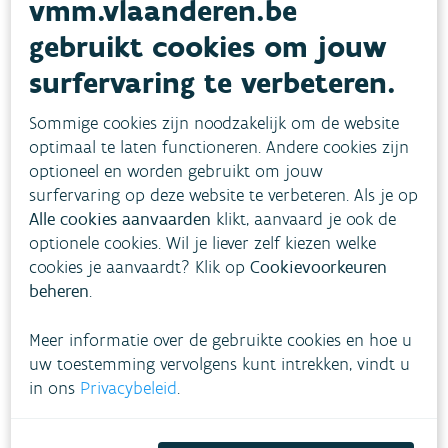
vmm.vlaanderen.be
Bekijk de trends meer in detail voor:
gebruikt cookies om jouw
surfervaring te verbeteren.
ecologische toestand
macro-invertebraten
Sommige cookies zijn noodzakelijk om de website
marcrofyten
optimaal te laten functioneren. Andere cookies zijn
optioneel en worden gebruikt om jouw
fytobenthos
surfervaring op deze website te verbeteren. Als je op
fytoplankton
Alle cookies aanvaarden
klikt, aanvaard je ook de
optionele cookies. Wil je liever zelf kiezen welke
Ultieme doel nog veraf
cookies je aanvaardt? Klik op
Cookievoorkeuren
beheren
.
Meer informatie over de gebruikte cookies en hoe u
uw toestemming vervolgens kunt intrekken, vindt u
in ons
Privacybeleid
.