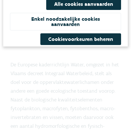
Alle cookies aanvaarden
Enkel noodzakelijke cookies
aanvaarden
Cookievoorkeuren beheren
De Europese kaderrichtlijn Water, omgezet in het
Vlaams decreet Integraal Waterbeleid, stelt als
doel voor de oppervlaktewaterlichamen onder
andere een goede ecologische toestand voorop.
Naast de biologische kwaliteitselementen
fytoplankton, macrofyten, fytobenthos, macro-
invertebraten en vissen, moeten daarvoor ook
een aantal hydromorfologische en fysisch-