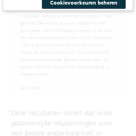
Cookievoorkeuren beheren
End of interactive chart.
De nitraatconcentraties worden op eenzelfde
meetplaats meestal op verschillende dieptes ('filters')
gemeten. De recente input van nitraat naar het
grondwater heeft hoofdzakelijk impact op de zone
van de bovenste putfilter (filter 1). Voor filterniveau
3 zijn er geen resultaten beschikbaar voor het
najaar van 2021, 2022 en 2023. Sinds 2024 wordt
geen onderscheid meer gemaakt tussen voor- en
najaar, omdat er op jaarlijkse meetcampagnes is
overgeschakeld.
Bron:
VMM
Deze resultaten tonen dat onze
gezamenlijke inspanningen voor
een betere waterkwaliteit in