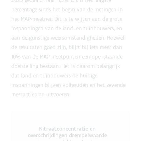
2025 gedaald naar 11,5%. Dit is het laagste
percentage sinds het begin van de metingen in
het MAP-meetnet. Dit is te wijten aan de grote
inspanningen van de land- en tuinbouwers, en
aan de gunstige weersomstandigheden. Hoewel
de resultaten goed zijn, blijft bij iets meer dan
10% van de MAP-meetpunten een openstaande
doelstelling bestaan. Het is daarom belangrijk
dat land en tuinbouwers de huidige
inspanningen blijven volhouden en het zevende
mestactieplan uitvoeren.
Nitraatconcentratie en overschrijdin
Nitraatconcentratie en
overschrijdingen drempelwaarde
Line chart with 4 lines.