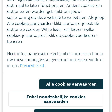
optimaal te laten functioneren. Andere cookies zijn
optioneel en worden gebruikt om jouw
surfervaring op deze website te verbeteren. Als je op
Nitraat in landbouwgebied in freatisc
Nitraat in landbouwgebied in
Alle cookies aanvaarden
klikt, aanvaard je ook de
freatisch grondwater
Combination chart with 5 data series.
optionele cookies. Wil je liever zelf kiezen welke
The chart has 1 X axis displaying categories.
cookies je aanvaardt? Klik op
Cookievoorkeuren
concentratie (mg
The chart has 1 Y axis displaying concentratie (mg NO3
beheren
.
NO3/l)
25
Meer informatie over de gebruikte cookies en hoe u
0
uw toestemming vervolgens kunt intrekken, vindt u
2011-najaar
2014-voorjaar
2016-najaar
2004-voorjaar
2019-voorjaar
2006-najaar
2021-najaar
2009-voorjaar
2024
in ons
Privacybeleid
.
Alle cookies aanvaarden
filter 1
filter 2
Enkel noodzakelijke cookies
filter 3
aanvaarden
doel MAP4 (filter 1) 2014
doel MAP5 (filter 1) 2018