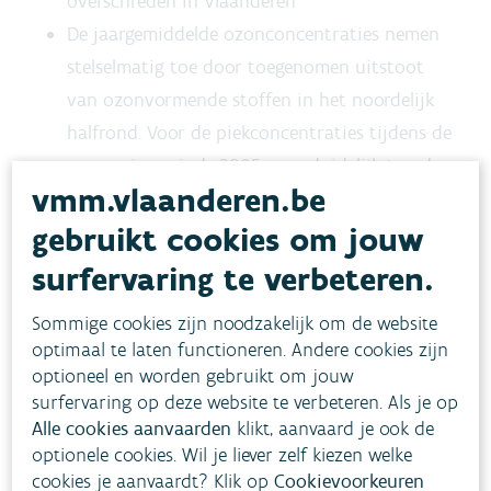
overschreden in Vlaanderen
De jaargemiddelde ozonconcentraties nemen
stelselmatig toe door toegenomen uitstoot
van ozonvormende stoffen in het noordelijk
halfrond. Voor de piekconcentraties tijdens de
zomers is er sinds 2005 geen duidelijk trend
vmm.vlaanderen.be
waarneembaar.
gebruikt cookies om jouw
surfervaring te verbeteren.
Gezondheidseffect
Sommige cookies zijn noodzakelijk om de website
optimaal te laten functioneren. Andere cookies zijn
Doelstellingen
optioneel en worden gebruikt om jouw
surfervaring op deze website te verbeteren. Als je op
Alle cookies aanvaarden
klikt, aanvaard je ook de
Toestand
optionele cookies. Wil je liever zelf kiezen welke
cookies je aanvaardt? Klik op
Cookievoorkeuren