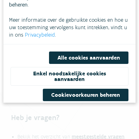
beheren
.
Evolutie
Meer informatie over de gebruikte cookies en hoe u
uw toestemming vervolgens kunt intrekken, vindt u
Hoe pakken we dit aan?
in ons
Privacybeleid
.
Meer informatie
Alle cookies aanvaarden
Enkel noodzakelijke cookies
aanvaarden
Cookievoorkeuren beheren
Heb je vragen?
meestgestelde vragen
Bekijk het overzicht van
.