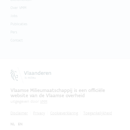
Over VMM
Jobs
Publicaties
Pers
Contact
Vlaamse Milieumaatschappij is een officiële
website van de Vlaamse overheid
uitgegeven door
VMM
Disclaimer
Privacy
Cookieverklaring
Toegankelijkheid
NL
EN