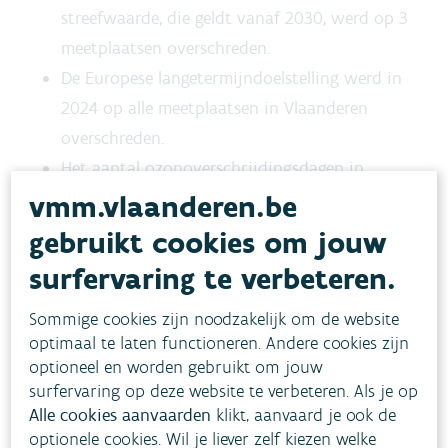
streefwaarde, die geldt vanaf 2030, werd op 3
meetplaatsen overschreden.
De Europese langetermijndoelstelling werd in
2024 op alle meetplaatsen in Vlaanderen
overschreden.
Het aantal ozonoverschrijdingsdagen in
Vlaanderen ligt hoger in het oosten van het
vmm.vlaanderen.be
land.
gebruikt cookies om jouw
surfervaring te verbeteren.
Gezondheidseffect
Sommige cookies zijn noodzakelijk om de website
optimaal te laten functioneren. Andere cookies zijn
optioneel en worden gebruikt om jouw
Doelstellingen
surfervaring op deze website te verbeteren. Als je op
Alle cookies aanvaarden
klikt, aanvaard je ook de
optionele cookies. Wil je liever zelf kiezen welke
Toestand