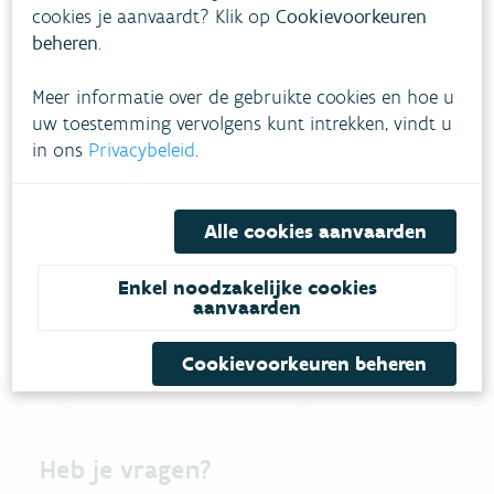
cookies je aanvaardt? Klik op
Cookievoorkeuren
beheren
.
Evolutie
Meer informatie over de gebruikte cookies en hoe u
uw toestemming vervolgens kunt intrekken, vindt u
in ons
Privacybeleid
.
Hoe pakken we dit aan?
Alle cookies aanvaarden
Meer informatie
Enkel noodzakelijke cookies
aanvaarden
Cookievoorkeuren beheren
Heb je vragen?