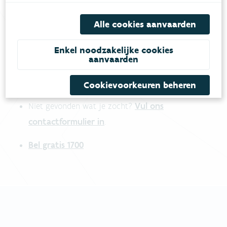
Alle cookies aanvaarden
Heb je vragen?
Enkel noodzakelijke cookies
aanvaarden
meestgestelde vragen
Bekijk het overzicht van
.
Cookievoorkeuren beheren
Vul ons
Niet gevonden wat je zocht?
contactformulier in
.
Bel gratis 1700