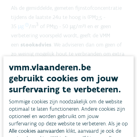
Als de gemiddelde, gemeten fijnstofconcentratie
tijdens de laatste 24u te hoog is (PM
-
2,5
3
35
µg
/m
of PM
- 50 µg/m³) en er geen
10
verbetering voorspeld wordt, geeft de VMM
een
stookadvies
. We adviseren dan om geen of
zo weinig mogelijk hout te verbranden om extra
fijn stof te voorkomen en lokale hinder te
vmm.vlaanderen.be
beperken.
gebruikt cookies om jouw
surfervaring te verbeteren.
Als de fijnstofmodellen minstens 2 dagen PM
-
10
concentraties van meer dan 70 µg/m³
Sommige cookies zijn noodzakelijk om de website
voorspellen als gemiddelde voor Vlaanderen, is er
optimaal te laten functioneren. Andere cookies zijn
optioneel en worden gebruikt om jouw
een
smogalarm
. Er geldt dan een
surfervaring op deze website te verbeteren. Als je op
snelheidsbeperking van 90 km/u op ringwegen
Alle cookies aanvaarden
klikt, aanvaard je ook de
en op een aantal secties van autosnelwegen in de