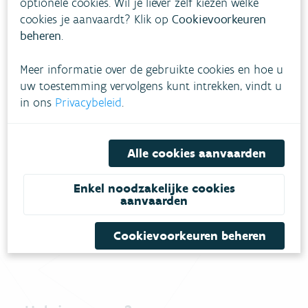
optionele cookies. Wil je liever zelf kiezen welke
buurt van woonzones.
cookies je aanvaardt? Klik op
Cookievoorkeuren
beheren
.
Actuele waarden
Meer informatie over de gebruikte cookies en hoe u
uw toestemming vervolgens kunt intrekken, vindt u
in ons
Privacybeleid
.
Laatste 14 dagen
Alle cookies aanvaarden
Overschrijdingen
Enkel noodzakelijke cookies
aanvaarden
Cookievoorkeuren beheren