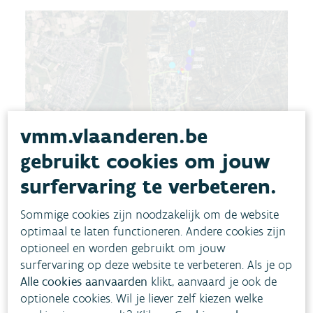
vmm.vlaanderen.be
gebruikt cookies om jouw
surfervaring te verbeteren.
Sommige cookies zijn noodzakelijk om de website
optimaal te laten functioneren. Andere cookies zijn
*
optioneel en worden gebruikt om jouw
VMM rapporteert voor de meetlocatie in
surfervaring op deze website te verbeteren. Als je op
Hoboken o.b.v. de ontvangen data van Umicore
Alle cookies aanvaarden
klikt, aanvaard je ook de
Hoboken.
optionele cookies. Wil je liever zelf kiezen welke