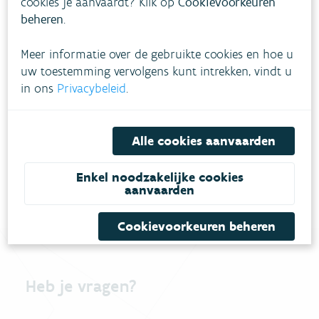
cookies je aanvaardt? Klik op
Cookievoorkeuren
beheren
.
Doelstellingen
Meer informatie over de gebruikte cookies en hoe u
uw toestemming vervolgens kunt intrekken, vindt u
Resultaten
in ons
Privacybeleid
.
Meer informatie
Alle cookies aanvaarden
Enkel noodzakelijke cookies
aanvaarden
Cookievoorkeuren beheren
Heb je vragen?