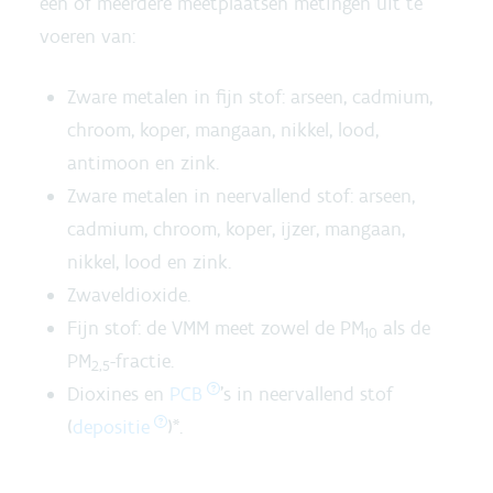
één of meerdere meetplaatsen metingen uit te
voeren van:
Zware metalen in fijn stof: arseen, cadmium,
chroom, koper, mangaan, nikkel, lood,
antimoon en zink.
Zware metalen in neervallend stof: arseen,
cadmium, chroom, koper, ijzer, mangaan,
nikkel, lood en zink.
Zwaveldioxide.
Fijn stof: de VMM meet zowel de PM
als de
10
PM
-fractie.
2,5
Dioxines en
PCB
’s in neervallend stof
*
(
depositie
)
.