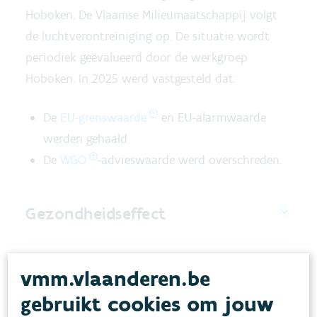
Hoboken. De Vlaamse Milieumaatschappij volgt
de luchtverontreiniging op. De situatie wordt
periodiek geëvalueerd door de werkgroep
Hoboken. In 2025 werd vastgesteld dat:
De
EU-grenswaarde
en EU-alarmwaarde
werden gehaald.
De
WGO
-advieswaarde werd overschreden.
Gezondheidseffect
Doelstellingen
vmm.vlaanderen.be
gebruikt cookies om jouw
Evolutie