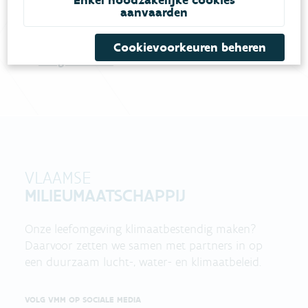
Vul ons
Niet gevonden wat je zocht?
aanvaarden
contactformulier in
.
Cookievoorkeuren beheren
Bel gratis 1700
VLAAMSE
MILIEUMAATSCHAPPIJ
Onze leefomgeving klimaatbestendig maken?
Daarvoor zetten we samen met partners in op
een duurzaam lucht-, water- en klimaatbeleid.
VOLG VMM OP SOCIALE MEDIA